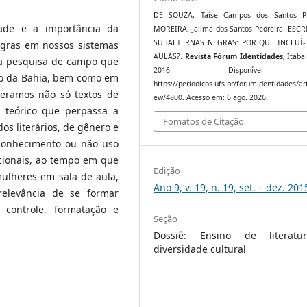
DE SOUZA, Taise Campos dos Santos Pin
dade e a importância da
MOREIRA, Jailma dos Santos Pedreira. ESC
SUBALTERNAS NEGRAS: POR QUE INCLUÍ-
negras em nossos sistemas
AULAS?.
Revista Fórum Identidades
, Itaba
ma pesquisa de campo que
2016. Disponível 
do da Bahia, bem como em
https://periodicos.ufs.br/forumidentidades/art
deramos não só textos de
ew/4800. Acesso em: 6 ago. 2026.
l teórico que perpassa a
Fomatos de Citação
dos literários, de gênero e
sconhecimento ou não uso
acionais, ao tempo em que
Edição
mulheres em sala de aula,
Ano 9, v. 19, n. 19, set. – dez. 201
relevância de se formar
 controle, formatação e
Seção
Dossiê: Ensino de literat
diversidade cultural