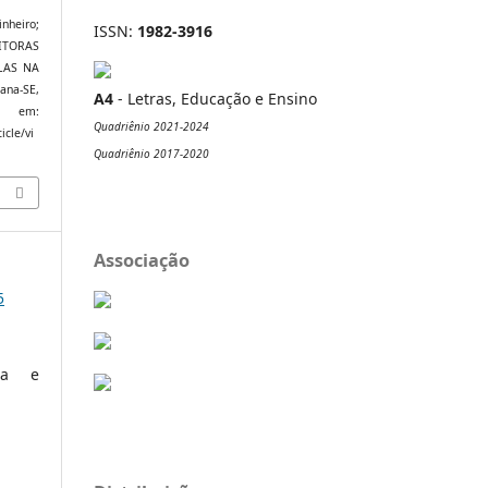
heiro;
ISSN:
1982-3916
RITORAS
LAS NA
iana-SE,
A4
- Letras, Educação e Ensino
em:
Quadriênio 2021-2024
icle/vi
Quadriênio 2017-2020
Associação
5
ura e