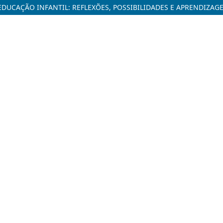
DUCAÇÃO INFANTIL: REFLEXÕES, POSSIBILIDADES E APRENDIZAG