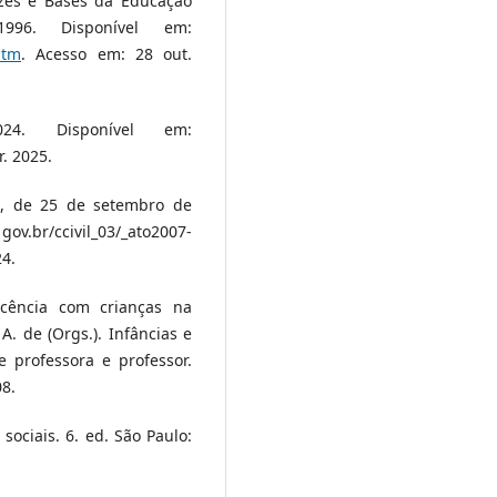
izes e Bases da Educação
1996. Disponível em:
htm
. Acesso em: 28 out.
024. Disponível em:
. 2025.
88, de 25 de setembro de
 gov.br/ccivil_03/_ato2007-
24.
ocência com crianças na
A. de (Orgs.). Infâncias e
e professora e professor.
08.
ociais. 6. ed. São Paulo: