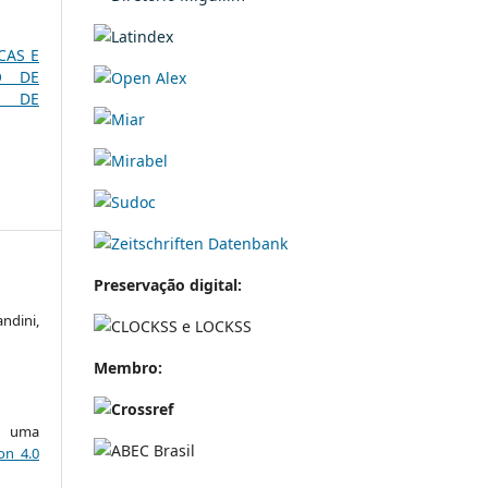
ICAS E
O DE
S DE
Preservação digital:
ndini,
Membro:
ob uma
on 4.0