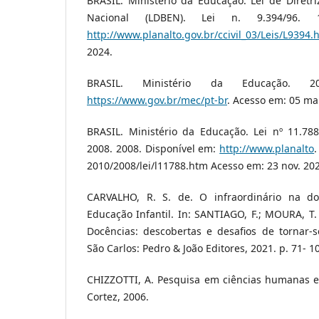
BRASIL. Ministério da Educação. Lei de Diretr
Nacional (LDBEN). Lei n. 9.394/96. 
http://www.planalto.gov.br/ccivil_03/Leis/L9394.
2024.
BRASIL. Ministério da Educação. 2
https://www.gov.br/mec/pt-br
. Acesso em: 05 mar
BRASIL. Ministério da Educação. Lei nº 11.7
2008. 2008. Disponível em:
http://www.planalto
.
2010/2008/lei/l11788.htm Acesso em: 23 nov. 20
CARVALHO, R. S. de. O infraordinário na d
Educação Infantil. In: SANTIAGO, F.; MOURA, T. 
Docências: descobertas e desafios de tornar-s
São Carlos: Pedro & João Editores, 2021. p. 71- 1
CHIZZOTTI, A. Pesquisa em ciências humanas e s
Cortez, 2006.