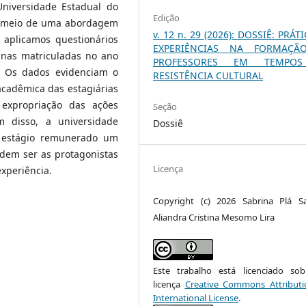
Universidade Estadual do
Edição
or meio de uma abordagem
v. 12 n. 29 (2026): DOSSIÊ: PRÁT
, aplicamos questionários
EXPERIÊNCIAS NA FORMAÇÃ
unas matriculadas no ano
PROFESSORES EM TEMPO
. Os dados evidenciam o
RESISTÊNCIA CULTURAL
cadêmica das estagiárias
 expropriação das ações
Seção
m disso, a universidade
Dossiê
 estágio remunerado um
odem ser as protagonistas
Licença
xperiência.
Copyright (c) 2026 Sabrina Plá Sa
Aliandra Cristina Mesomo Lira
Este trabalho está licenciado s
licença
Creative Commons Attributi
International License
.