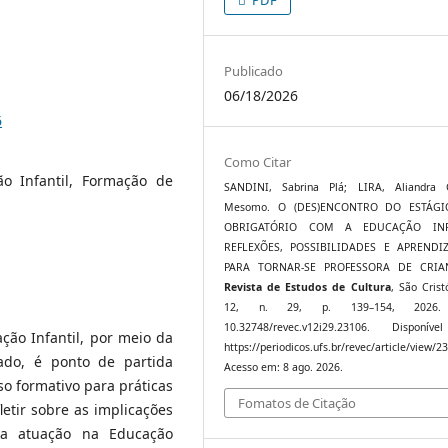
Publicado
06/18/2026
6
Como Citar
o Infantil, Formação de
SANDINI, Sabrina Plá; LIRA, Aliandra C
Mesomo. O (DES)ENCONTRO DO ESTÁG
OBRIGATÓRIO COM A EDUCAÇÃO INFA
REFLEXÕES, POSSIBILIDADES E APRENDI
PARA TORNAR-SE PROFESSORA DE CRIA
Revista de Estudos de Cultura
, São Crist
12, n. 29, p. 139–154, 2026.
10.32748/revec.v12i29.23106. Disponív
ção Infantil, por meio da
https://periodicos.ufs.br/revec/article/view/2
ado, é ponto de partida
Acesso em: 8 ago. 2026.
o formativo para práticas
Fomatos de Citação
fletir sobre as implicações
ra atuação na Educação