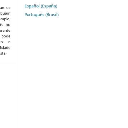
Español (España)
que os
ibuam
Português (Brasil)
emplo,
ais ou
urante
o pode
xto e
lidade
sta.