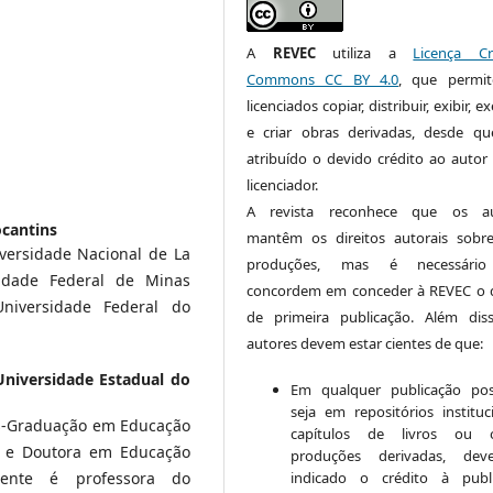
A
REVEC
utiliza a
Licença Cr
Commons CC BY 4.0
, que permi
licenciados copiar, distribuir, exibir, e
e criar obras derivadas, desde qu
atribuído o devido crédito ao autor
licenciador.
A revista reconhece que os au
ocantins
mantêm os direitos autorais sobr
versidade Nacional de La
produções, mas é necessári
sidade Federal de Minas
concordem em conceder à REVEC o d
Universidade Federal do
de primeira publicação. Além dis
autores devem estar cientes de que:
Universidade Estadual do
Em qualquer publicação post
seja em repositórios instituci
s-Graduação em Educação
capítulos de livros ou o
e e Doutora em Educação
produções derivadas, dev
indicado o crédito à publ
mente é professora do