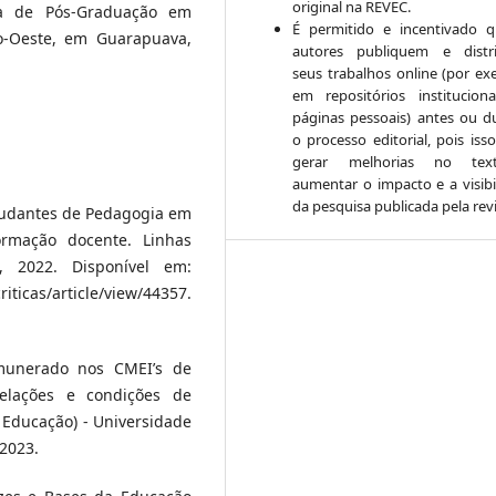
original na REVEC.
a de Pós-Graduação em
É permitido e incentivado 
o-Oeste, em Guarapuava,
autores publiquem e distr
seus trabalhos online (por ex
em repositórios institucion
páginas pessoais) antes ou d
o processo editorial, pois iss
gerar melhorias no te
aumentar o impacto e a visibi
da pesquisa publicada pela revi
studantes de Pedagogia em
ormação docente. Linhas
7, 2022. Disponível em:
icas/article/view/44357.
emunerado nos CMEI’s de
relações e condições de
 Educação) - Universidade
 2023.