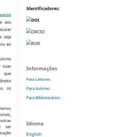
Identificador
es:
eative
te aos
xecutar
e seja
 ou ao
tores
e suas
Informações
o que
Para Leitores
ireito
so, os
Para Autores
Para Bibliotecários
erior,
onais,
utras
Idioma
e ser
icação
English