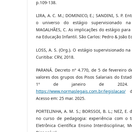
p.109-138.
LIRA, A. C. M.; DOMINICO, E.; SANDINI, S. P. Ent
o universo do estágio supervisionado na 
MAGALHÃES, C. As implicações do estágio para 
na Educação Infantil. São Carlos: Pedro & João Ed
LOSS, A. S. (Org.). O estágio supervisionado na
Curitiba: CRV, 2018.
PARANÁ. Decreto nº 4.770, de 5 de fevereiro d
valores dos grupos dos Pisos Salariais do Estad
1º de janeiro de 2024. D
https://www.normaslegais.com.br/legislacao/
de
Acesso em: 25 mar. 2025.
PORTELINHA, A. M. S.; BORSSOI, B. L.; NEZ, E.
no curso de pedagogia: experiência com o tr
Eletrônica Científica Ensino Interdisciplinar, M