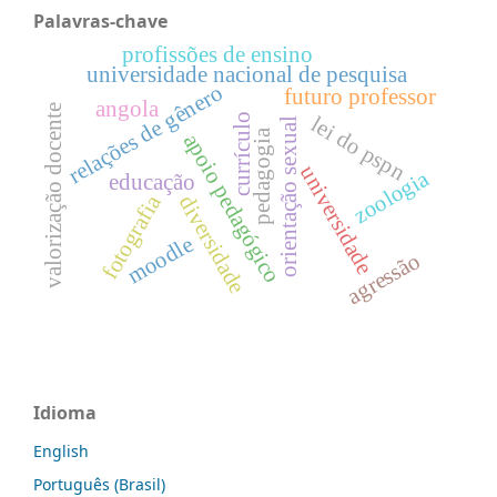
Palavras-chave
profissões de ensino
universidade nacional de pesquisa
relações de gênero
futuro professor
angola
valorização docente
currículo
lei do pspn
orientação sexual
pedagogia
apoio pedagógico
universidade
zoologia
educação
fotografia
diversidade
moodle
agressão
Idioma
English
Português (Brasil)