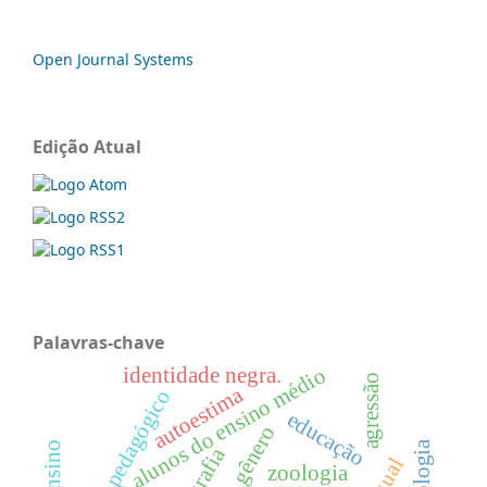
Open Journal Systems
Edição Atual
Palavras-chave
alunos do ensino médio
identidade negra.
agressão
autoestima
apoio pedagógico
educação
zoologia