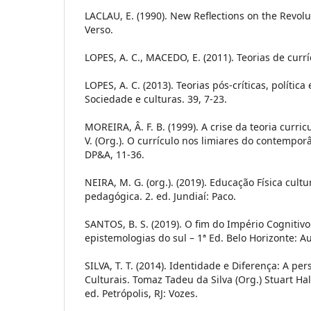
LACLAU, E. (1990). New Reflections on the Revol
Verso.
LOPES, A. C., MACEDO, E. (2011). Teorias de currí
LOPES, A. C. (2013). Teorias pós-críticas, política
Sociedade e culturas. 39, 7-23.
MOREIRA, Â. F. B. (1999). A crise da teoria curricu
V. (Org.). O currículo nos limiares do contemporâ
DP&A, 11-36.
NEIRA, M. G. (org.). (2019). Educação Física cultu
pedagógica. 2. ed. Jundiaí: Paco.
SANTOS, B. S. (2019). O fim do Império Cognitivo
epistemologias do sul – 1ª Ed. Belo Horizonte: Au
SILVA, T. T. (2014). Identidade e Diferença: A pe
Culturais. Tomaz Tadeu da Silva (Org.) Stuart Ha
ed. Petrópolis, RJ: Vozes.