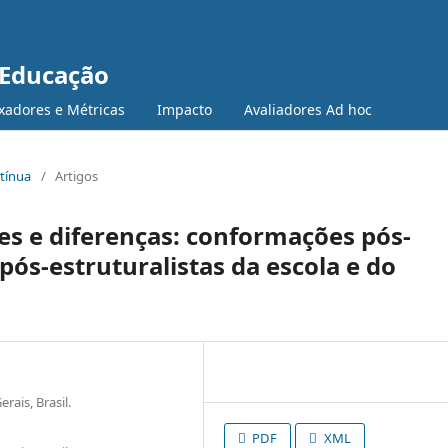
 Educação
xadores e Métricas
Impacto
Avaliadores Ad hoc
ntínua
/
Artigos
s e diferenças: conformações pós-
 pós-estruturalistas da escola e do
rais, Brasil.
PDF
XML