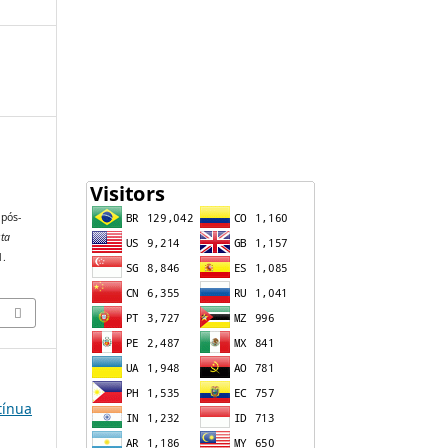
 pós-
sta
1.
tínua