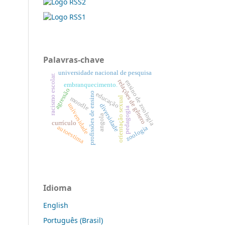
Palavras-chave
universidade nacional de pesquisa
racismo escolar.
relações de gênero
ensino de zoologia
embranquecimento.
agressão
profissões de ensino
educação
orientação sexual
moodle
universidade
diversidade
pedagogia
angola
currículo
autoestima
zoologia
Idioma
English
Português (Brasil)