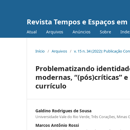
Revista Tempos e Espaços em
Atual
Arquivos
Anúncios
Sobre
Inde
Início
/
Arquivos
/
v. 15 n. 34 (2022): Publicação Co
Problematizando identidade
modernas, “(pós)críticas” e
currículo
Galdino Rodrigues de Sousa
Universidade Vale do Rio Verde, Três Corações, Minas Ge
Marcos Antônio Rossi