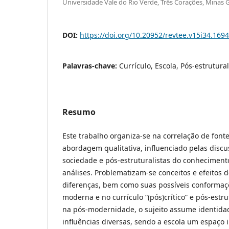
Universidade Vale do Rio Verde, Três Corações, Minas Ge
DOI:
https://doi.org/10.20952/revtee.v15i34.169
Palavras-chave:
Currículo, Escola, Pós-estrutur
Resumo
Este trabalho organiza-se na correlação de font
abordagem qualitativa, influenciado pelas dis
sociedade e pós-estruturalistas do conheciment
análises. Problematizam-se conceitos e efeitos 
diferenças, bem como suas possíveis conformaç
moderna e no currículo “(pós)crítico” e pós-estru
na pós-modernidade, o sujeito assume identidad
influências diversas, sendo a escola um espaço 