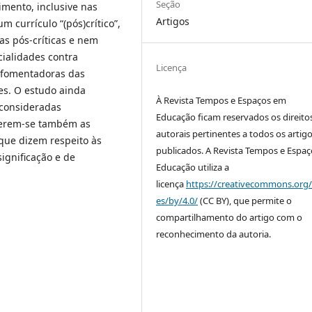
Seção
mento, inclusive nas
Artigos
 currículo “(pós)crítico”,
s pós-críticas e nem
cialidades contra
Licença
e fomentadoras das
es. O estudo ainda
À Revista Tempos e Espaços em
 consideradas
Educação ficam reservados os direito
derem-se também as
autorais pertinentes a todos os artigo
 que dizem respeito às
publicados. A Revista Tempos e Espa
significação e de
Educação utiliza a
licença
https://creativecommons.org/
es/by/4.0/
(CC BY), que permite o
compartilhamento do artigo com o
reconhecimento da autoria.