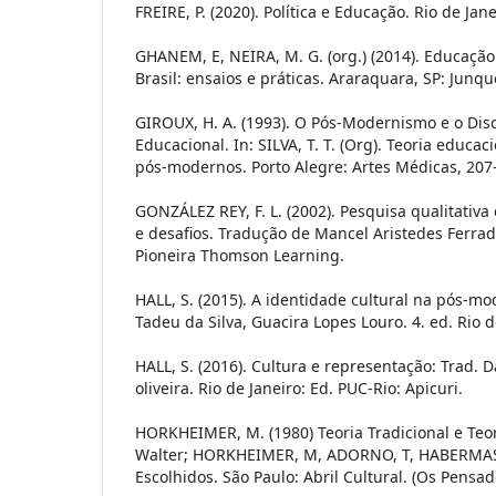
FREIRE, P. (2020). Política e Educação. Rio de Jane
GHANEM, E, NEIRA, M. G. (org.) (2014). Educação
Brasil: ensaios e práticas. Araraquara, SP: Junqu
GIROUX, H. A. (1993). O Pós-Modernismo e o Disc
Educacional. In: SILVA, T. T. (Org). Teoria educa
pós-modernos. Porto Alegre: Artes Médicas, 207
GONZÁLEZ REY, F. L. (2002). Pesquisa qualitativ
e desafios. Tradução de Mancel Aristedes Ferrada
Pioneira Thomson Learning.
HALL, S. (2015). A identidade cultural na pós-m
Tadeu da Silva, Guacira Lopes Louro. 4. ed. Rio 
HALL, S. (2016). Cultura e representação: Trad. 
oliveira. Rio de Janeiro: Ed. PUC-Rio: Apicuri.
HORKHEIMER, M. (1980) Teoria Tradicional e Teor
Walter; HORKHEIMER, M, ADORNO, T, HABERMAS, 
Escolhidos. São Paulo: Abril Cultural. (Os Pensad