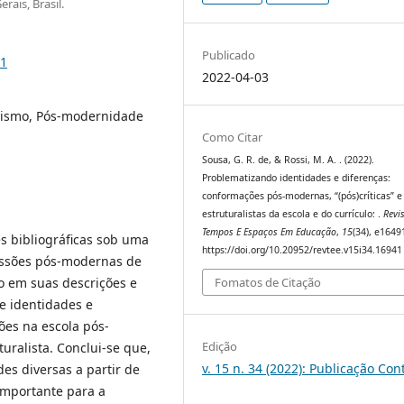
rais, Brasil.
Publicado
41
2022-04-03
alismo, Pós-modernidade
Como Citar
Sousa, G. R. de, & Rossi, M. A. . (2022).
Problematizando identidades e diferenças:
conformações pós-modernas, “(pós)críticas” e
estruturalistas da escola e do currículo: .
Revi
Tempos E Espaços Em Educação
,
15
(34), e1649
es bibliográficas sob uma
https://doi.org/10.20952/revtee.v15i34.16941
cussões pós-modernas de
Fomatos de Citação
o em suas descrições e
de identidades e
ões na escola pós-
Edição
turalista. Conclui-se que,
v. 15 n. 34 (2022): Publicação Con
es diversas a partir de
importante para a