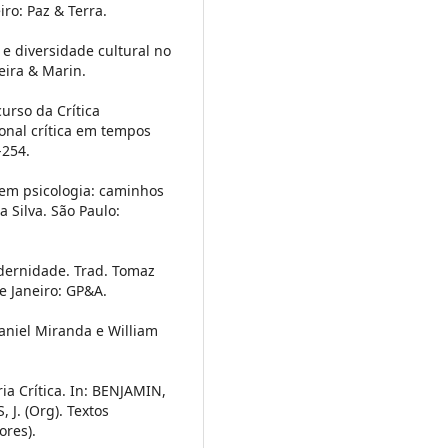
iro: Paz & Terra.
 e diversidade cultural no
eira & Marin.
urso da Crítica
cional crítica em tempos
-254.
a em psicologia: caminhos
 Silva. São Paulo:
odernidade. Trad. Tomaz
de Janeiro: GP&A.
Daniel Miranda e William
ia Crítica. In: BENJAMIN,
J. (Org). Textos
ores).