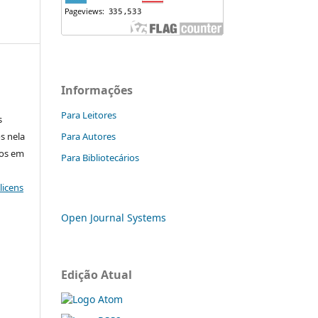
Informações
Para Leitores
s
s nela
Para Autores
ços em
Para Bibliotecários
licens
Open Journal Systems
Edição Atual