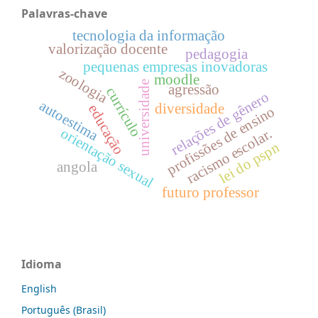
Palavras-chave
tecnologia da informação
valorização docente
pedagogia
pequenas empresas inovadoras
zoologia
moodle
universidade
agressão
currículo
relações de gênero
autoestima
diversidade
educação
profissões de ensino
orientação sexual
racismo escolar.
lei do pspn
angola
futuro professor
Idioma
English
Português (Brasil)