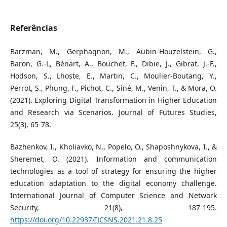
Referências
Barzman, M., Gerphagnon, M., Aubin-Houzelstein, G.,
Baron, G.-L, Bénart, A., Bouchet, F., Dibie, J., Gibrat, J.-F.,
Hodson, S., Lhoste, E., Martin, C., Moulier-Boutang, Y.,
Perrot, S., Phung, F., Pichot, C., Siné, M., Venin, T., & Mora, O.
(2021). Exploring Digital Transformation in Higher Education
and Research via Scenarios. Journal of Futures Studies,
25(3), 65-78.
Bazhenkov, І., Kholiavko, N., Popelo, О., Shaposhnykova, І., &
Sheremet, О. (2021). Information and communication
technologies as a tool of strategy for ensuring the higher
education adaptation to the digital economy challenge.
International Journal of Computer Science and Network
Security, 21(8), 187-195.
https://doi.org/10.22937/IJCSNS.2021.21.8.25