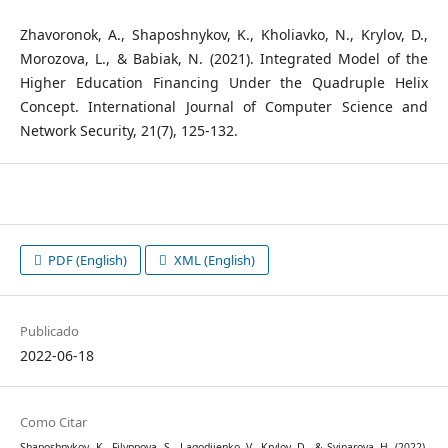
Zhavoronok, A., Shaposhnykov, K., Kholiavko, N., Krylov, D.,
Morozova, L., & Babiak, N. (2021). Integrated Model of the
Higher Education Financing Under the Quadruple Helix
Concept. International Journal of Computer Science and
Network Security, 21(7), 125-132.
PDF (English)
XML (English)
Publicado
2022-06-18
Como Citar
Shaposhnykov, K., Filyppova, S., Lagodiienko, V., Krylov, D., & Svinarova, H. (2022).