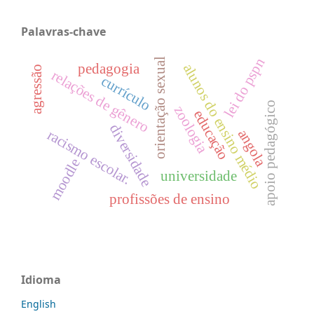
Palavras-chave
lei do pspn
orientação sexual
pedagogia
alunos do ensino médio
agressão
relações de gênero
currículo
apoio pedagógico
zoologia
educação
diversidade
angola
racismo escolar.
moodle
universidade
profissões de ensino
Idioma
English