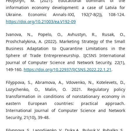
Fedyshyn, M. (2021). Educational dominant of the
information economy development: a case of Latvia for
Ukraine. Economic Annals-XXI, 192(7-8(2)), 108-124.
https://doi.org/10.21003/ea.V192-09
Ivanova, N., Popelo, O., Avhustyn, R., Rusak, O.,
Proshchalykina, A. (2022). Marketing Strategy of the Small
Business Adaptation to Quarantine Limitations in the
Sphere of Trade Entrepreneurship. IJCSNS International
Journal of Computer Science and Network Security, 22(1),
149-160.
https://doi.org/10.22937/IJCSNS.2022.22.1.21
.
Filyppova, S., Abramova, A., Vdovenko, N., Kotelevets, D.,
Lozychenko, O., Malin, O. 2021. Regulatory policy
transformation in conditions of nonstationary economy in
eastern European countries: practical approach.
International Journal of Computer Science and Network
Security, 21(10), 39-48.
Filyppova, S., Lagodiienko, V., Duka A., Bulyuk V., Rybalko, S.,