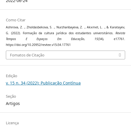
2022-06-24
Como Citar
Ashirova, Z. ., Zholdasbekova, S. ., Nurzhanbayeva, Z. ., Akxmet, L. ., & Karatayev,
G. (2022). Formação da cultura jurídica dos estudantes universitários.
Revista
Tempos E Espaços Em Educação
,
15
(34), e17761.
https://doi.org/10.20952/revtee.v15i34.17761
Fomatos de Citação
Edição
v. 15 n. 34 (2022): Publicação Contínua
Seção
Artigos
Licença