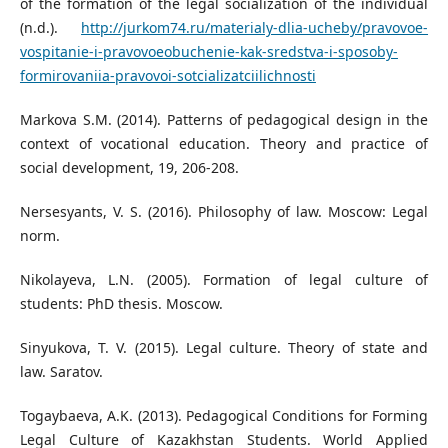
of the formation of the legal socialization of the individual
(n.d.).
http://jurkom74.ru/materialy-dlia-ucheby/pravovoe-
vospitanie-i-pravovoeobuchenie-kak-sredstva-i-sposoby-
formirovaniia-pravovoi-sotcializatciilichnosti
Markova S.M. (2014). Patterns of pedagogical design in the
context of vocational education. Theory and practice of
social development, 19, 206-208.
Nersesyants, V. S. (2016). Philosophy of law. Moscow: Legal
norm.
Nikolayeva, L.N. (2005). Formation of legal culture of
students: PhD thesis. Moscow.
Sinyukova, T. V. (2015). Legal culture. Theory of state and
law. Saratov.
Togaybaeva, A.K. (2013). Pedagogical Conditions for Forming
Legal Culture of Kazakhstan Students. World Applied