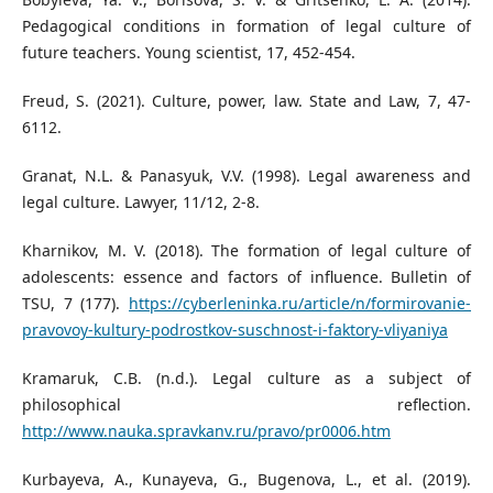
Pedagogical conditions in formation of legal culture of
future teachers. Young scientist, 17, 452-454.
Freud, S. (2021). Culture, power, law. State and Law, 7, 47-
6112.
Granat, N.L. & Panasyuk, V.V. (1998). Legal awareness and
legal culture. Lawyer, 11/12, 2-8.
Kharnikov, M. V. (2018). The formation of legal culture of
adolescents: essence and factors of influence. Bulletin of
TSU, 7 (177).
https://cyberleninka.ru/article/n/formirovanie-
pravovoy-kultury-podrostkov-suschnost-i-faktory-vliyaniya
Kramaruk, C.B. (n.d.). Legal culture as a subject of
philosophical reflection.
http://www.nauka.spravkanv.ru/pravo/pr0006.htm
Kurbayeva, A., Kunayeva, G., Bugenova, L., et al. (2019).