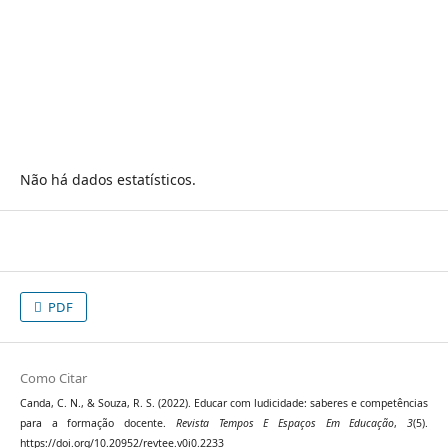
Não há dados estatísticos.
PDF
Como Citar
Canda, C. N., & Souza, R. S. (2022). Educar com ludicidade: saberes e competências
para a formação docente.
Revista Tempos E Espaços Em Educação
,
3
(5).
https://doi.org/10.20952/revtee.v0i0.2233