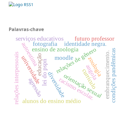
Palavras-chave
serviços educativos
futuro professor
fotografia
identidade negra.
autoestima
relações de gênero
ensino de zoologia
condições pandêmicas
embranquecimento.
relações interpessoais
educação
moodle
universidade
zoologia
lei do pspn
angola
currículo
diversidade
orientação sexual
racismo escolar.
agressão
alunos do ensino médio