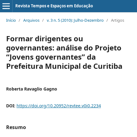
Revista Tempos e Espaços em Educação
Início
/
Arquivos
/
v. 3 n. 5 (2010): Julho-Dezembro
/
Artigos
Formar dirigentes ou
governantes: análise do Projeto
“Jovens governantes” da
Prefeitura Municipal de Curitiba
Roberta Ravaglio Gagno
DOI:
https://doi.org/10.20952/revtee.v0i0.2234
Resumo