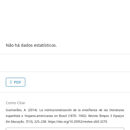
Não há dados estatísticos.
PDF
Como Citar
Guimarães, A. (2014). La institucionalización de la enseñanza de las literaturas
espanhola e hispano-americanas en Brasil (1870- 1942).
Revista Tempos E Espaços
Em Educação
,
7
(13), 225–238. https://doi.org/10.20952/revtee.v0i0.3270