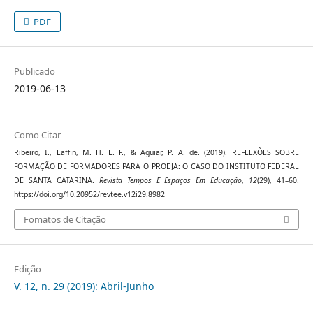
PDF
Publicado
2019-06-13
Como Citar
Ribeiro, I., Laffin, M. H. L. F., & Aguiar, P. A. de. (2019). REFLEXÕES SOBRE
FORMAÇÃO DE FORMADORES PARA O PROEJA: O CASO DO INSTITUTO FEDERAL
DE SANTA CATARINA.
Revista Tempos E Espaços Em Educação
,
12
(29), 41–60.
https://doi.org/10.20952/revtee.v12i29.8982
Fomatos de Citação
Edição
V. 12, n. 29 (2019): Abril-Junho