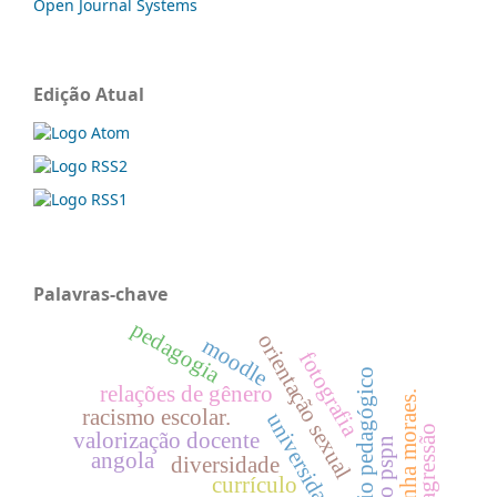
Open Journal Systems
Edição Atual
Palavras-chave
pedagogia
orientação sexual
moodle
fotografia
apoio pedagógico
relações de gênero
cunha moraes.
racismo escolar.
universidade
agressão
valorização docente
lei do pspn
angola
diversidade
currículo