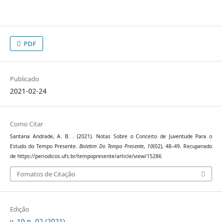
PDF
Publicado
2021-02-24
Como Citar
Santana Andrade, A. B. . (2021). Notas Sobre o Conceito de Juventude Para o
Estudo do Tempo Presente.
Boletim Do Tempo Presente
,
10
(02), 48–49. Recuperado
de https://periodicos.ufs.br/tempopresente/article/view/15286
Fomatos de Citação
Edição
v. 10 n. 02 (2021)