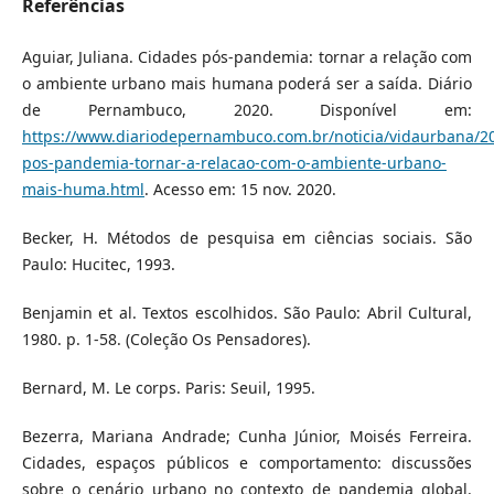
Referências
Aguiar, Juliana. Cidades pós-pandemia: tornar a relação com
o ambiente urbano mais humana poderá ser a saída. Diário
de Pernambuco, 2020. Disponível em:
https://www.diariodepernambuco.com.br/noticia/vidaurbana/2
pos-pandemia-tornar-a-relacao-com-o-ambiente-urbano-
mais-huma.html
. Acesso em: 15 nov. 2020.
Becker, H. Métodos de pesquisa em ciências sociais. São
Paulo: Hucitec, 1993.
Benjamin et al. Textos escolhidos. São Paulo: Abril Cultural,
1980. p. 1-58. (Coleção Os Pensadores).
Bernard, M. Le corps. Paris: Seuil, 1995.
Bezerra, Mariana Andrade; Cunha Júnior, Moisés Ferreira.
Cidades, espaços públicos e comportamento: discussões
sobre o cenário urbano no contexto de pandemia global.