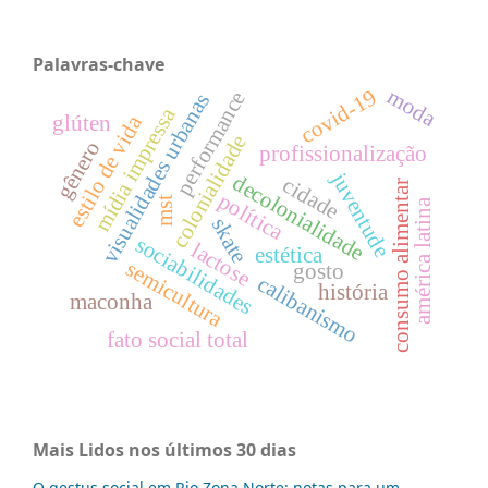
Palavras-chave
moda
covid-19
performance
visualidades urbanas
mídia impressa
estilo de vida
glúten
colonialidade
gênero
profissionalização
juventude
decolonialidade
cidade
consumo alimentar
política
mst
américa latina
skate
sociabilidades
lactose
estética
semicultura
gosto
calibanismo
história
maconha
fato social total
Mais Lidos nos últimos 30 dias
O gestus social em Rio Zona Norte: notas para um