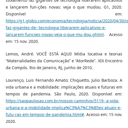
Isolamento faz gigantes de tecnologia liberarem aplicativos
e lançarem fun-ções novas: veja o que mudou. G1, 2020.
Disponível em:
https://g1.globo.com/economia/tecnologia/noticia/2020/04/30/i
faz-gigantes-de--tecnologia-liberarem-aplicativos-e-
lancarem-funcoes-novas-veja-o-que-mu-dou.ghtml
. Acesso
em: 15 nov. 2020.
Lemos, André. VOCÊ ESTÁ AQUI! Mídia locativa e teorias
“Materialidades da Comunicação” e “AtorRede”. XIX Encontro
da Compós. Rio de Janeiro, RJ, junho de 2010.
Lourenço, Luis Fernando Amato; Chiquetto, Julio Barboza. A
vida urbana e a mobilidade: implicações atuais e futuras em
tempos de pandemia. São Paulo, 2020. Disponível em:
https://saopaulosao.com.br/nossos-caminhos/5119--a-vida-
urbana-e-a-mobilidade-implica%C3%A7%C3%B5es-atuais-e-
futu-ras-em-tempos-de-pandemia.html#
. Acesso em: 15 nov.
2020.