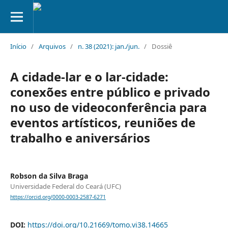
Início
/
Arquivos
/
n. 38 (2021): jan./jun.
/
Dossiê
A cidade-lar e o lar-cidade:
conexões entre público e privado
no uso de videoconferência para
eventos artísticos, reuniões de
trabalho e aniversários
Robson da Silva Braga
Universidade Federal do Ceará (UFC)
https://orcid.org/0000-0003-2587-6271
DOI:
https://doi.org/10.21669/tomo.vi38.14665