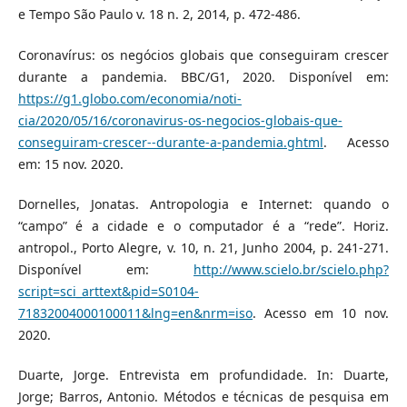
e Tempo São Paulo v. 18 n. 2, 2014, p. 472-486.
Coronavírus: os negócios globais que conseguiram crescer
durante a pandemia. BBC/G1, 2020. Disponível em:
https://g1.globo.com/economia/noti-
cia/2020/05/16/coronavirus-os-negocios-globais-que-
conseguiram-crescer--durante-a-pandemia.ghtml
. Acesso
em: 15 nov. 2020.
Dornelles, Jonatas. Antropologia e Internet: quando o
“campo” é a cidade e o computador é a “rede”. Horiz.
antropol., Porto Alegre, v. 10, n. 21, Junho 2004, p. 241-271.
Disponível em:
http://www.scielo.br/scielo.php?
script=sci_arttext&pid=S0104-
71832004000100011&lng=en&nrm=iso
. Acesso em 10 nov.
2020.
Duarte, Jorge. Entrevista em profundidade. In: Duarte,
Jorge; Barros, Antonio. Métodos e técnicas de pesquisa em