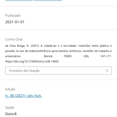
Publicado
2021-01-01
Como Citar
da Silva Braga, R. (2021). A cidade-lar e o lar-cidade: conexões entre público e
privado no uso de videoconferência para eventos artísticos, reuniões de trabalho e
aniversários .
Revista TOMO
, (38), 147–171.
https://doi.org/10.21669/tomo.vi38.14665
Fomatos de Citação
Edição
n. 38 (2021): jan./jun.
Seção
Dossiê