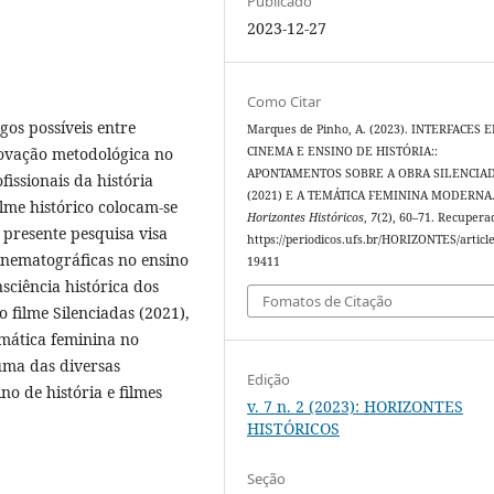
Publicado
2023-12-27
Como Citar
gos possíveis entre
Marques de Pinho, A. (2023). INTERFACES 
novação metodológica no
CINEMA E ENSINO DE HISTÓRIA::
APONTAMENTOS SOBRE A OBRA SILENCIA
issionais da história
(2021) E A TEMÁTICA FEMININA MODERNA
lme histórico colocam-se
Horizontes Históricos
,
7
(2), 60–71. Recupera
 presente pesquisa visa
https://periodicos.ufs.br/HORIZONTES/articl
inematográficas no ensino
19411
sciência histórica dos
Fomatos de Citação
 filme Silenciadas (2021),
emática feminina no
uma das diversas
Edição
no de história e filmes
v. 7 n. 2 (2023): HORIZONTES
HISTÓRICOS
Seção