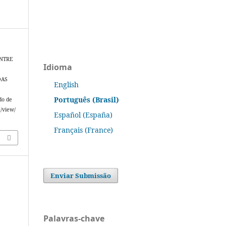
ENTRE
Idioma
DAS
English
.
Português (Brasil)
do de
e/view/
Español (España)
Français (France)
Enviar Submissão
Palavras-chave