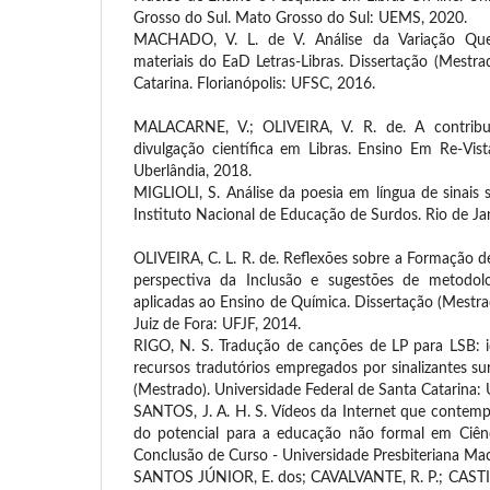
Grosso do Sul. Mato Grosso do Sul: UEMS, 2020.
MACHADO, V. L. de V. Análise da Variação Que
materiais do EaD Letras-Libras. Dissertação (Mestr
Catarina. Florianópolis: UFSC, 2016.
MALACARNE, V.; OLIVEIRA, V. R. de. A contribui
divulgação científica em Libras. Ensino Em Re-Vist
Uberlândia, 2018.
MIGLIOLI, S. Análise da poesia em língua de sinais 
Instituto Nacional de Educação de Surdos. Rio de Ja
OLIVEIRA, C. L. R. de. Reflexões sobre a Formação 
perspectiva da Inclusão e sugestões de metodolo
aplicadas ao Ensino de Química. Dissertação (Mestra
Juiz de Fora: UFJF, 2014.
RIGO, N. S. Tradução de canções de LP para LSB: 
recursos tradutórios empregados por sinalizantes su
(Mestrado). Universidade Federal de Santa Catarina:
SANTOS, J. A. H. S. Vídeos da Internet que contemp
do potencial para a educação não formal em Ciênc
Conclusão de Curso - Universidade Presbiteriana Mac
SANTOS JÚNIOR, E. dos; CAVALVANTE, R. P.; CASTI