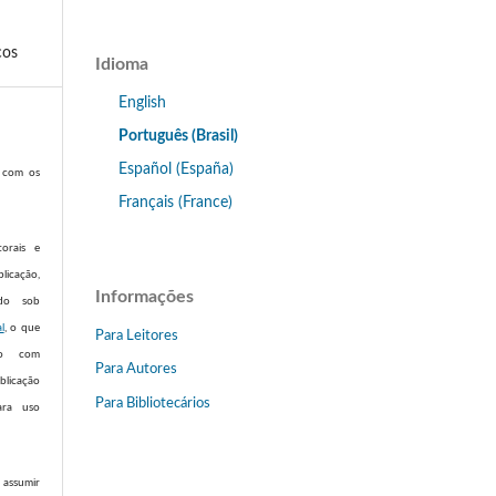
cos
Idioma
English
Português (Brasil)
Español (España)
m com os
Français (France)
torais e
licação,
Informações
ado sob
l
, o que
Para Leitores
ho com
Para Autores
licação
Para Bibliotecários
ara uso
assumir