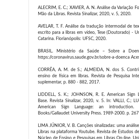
ALECRIM, E. C.; XAVIER, A. N. Análise da Variação 
Mão da Libras. Revista Sinalizar, 2020, v. 5, 2020.
AVELAR, T. F. Análise da tradução intermodal de t
escrito para a libras em vídeo, Tese (Doutorado) - U
Catarina. Florianópolis: UFSC, 2020.
BRASIL. Ministério da Saúde – Sobre a Doenç
https://coronavirus.saude.gov.br/sobre-a-doenca Ac
CORRÊA, A. M. de S.; ALMEIDA, N. dos S. Contri
ensino de física em libras. Revista de Pesquisa Interd
suplementar, p. 880 - 882, 2017.
LIDDELL, S. K.; JOHNSON, R. E. American Sign L
Base. Revista Sinalizar, 2020, v. 5. In: VALLI, C.; LU
American Sign Language: an introduction. 
Books/Gallaudet University Press. 1989-2000. p. 267
LIMA JÚNIOR, V. B. Canções sinalizadas: uma análise
Libras na plataforma Youtube. Revista de Estudos de 
Núcleo de Ensino e Pesquisas em Libras On-line. Un