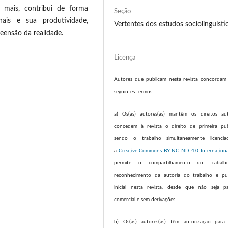
mais, contribui de forma
Seção
ais e sua produtividade,
Vertentes dos estudos sociolinguísti
eensão da realidade.
Licença
Autores que publicam nesta revista concorda
seguintes termos:
a) Os(as) autores(as) mantêm os direitos au
concedem à revista o direito de primeira pub
sendo o trabalho simultaneamente licenci
a
Creative Commons BY-NC-ND 4.0 Internationa
permite o compartilhamento do trabal
reconhecimento da autoria do trabalho e pub
inicial nesta revista, desde que não seja p
comercial e sem derivações.
b) Os(as) autores(as) têm autorização para 