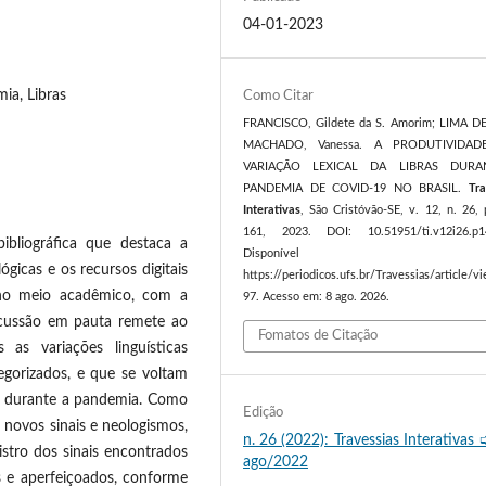
04-01-2023
ia, Libras
Como Citar
FRANCISCO, Gildete da S. Amorim; LIMA D
MACHADO, Vanessa. A PRODUTIVIDA
VARIAÇÃO LEXICAL DA LIBRAS DURA
PANDEMIA DE COVID-19 NO BRASIL.
Tra
Interativas
, São Cristóvão-SE, v. 12, n. 26,
161, 2023. DOI: 10.51951/ti.v12i26.p1
ibliográfica que destaca a
Disponível e
ógicas e os recursos digitais
https://periodicos.ufs.br/Travessias/article/
e no meio acadêmico, com a
97. Acesso em: 8 ago. 2026.
scussão em pauta remete ao
Fomatos de Citação
as variações linguísticas
egorizados, e que se voltam
os durante a pandemia. Como
Edição
s novos sinais e neologismos,
n. 26 (2022): Travessias Interativas 
istro dos sinais encontrados
ago/2022
s e aperfeiçoados, conforme