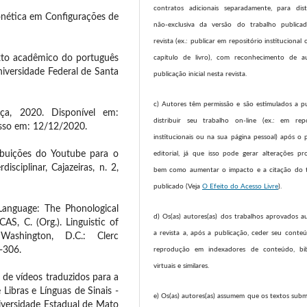
contratos adicionais separadamente, para dist
Fonética em Configurações de
não-exclusiva da versão do trabalho publica
revista (ex.: publicar em repositório instituciona
exto acadêmico do português
capítulo de livro), com reconhecimento de a
niversidade Federal de Santa
publicação inicial nesta revista.
c) Autores têm permissão e são estimulados a pu
a, 2020. Disponível em:
distribuir seu trabalho on-line (ex.: em repo
esso em: 12/12/2020.
institucionais ou na sua página pessoal) após o 
buições do Youtube para o
editorial, já que isso pode gerar alterações pro
isciplinar, Cajazeiras, n. 2,
bem como aumentar o impacto e a citação do 
publicado (Veja
O Efeito do Acesso Livre
).
anguage: The Phonological
d) Os(as) autores(as) dos trabalhos aprovados a
CAS, C. (Org.). Linguistic of
a revista a, após a publicação, ceder seu conte
Washington, D.C.: Clerc
-306.
reprodução em indexadores de conteúdo, bibl
virtuais e similares.
 de vídeos traduzidos para a
Libras e Línguas de Sinais -
e) Os(as) autores(as) assumem que os textos subm
iversidade Estadual de Mato