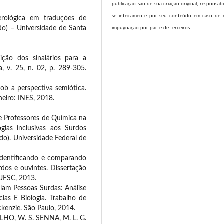
publicação são de sua criação original, responsab
se inteiramente por seu conteúdo em caso de 
rológica em traduções de
ado) – Universidade de Santa
impugnação por parte de terceiros.
ção dos sinalários para a
a, v. 25, n. 02, p. 289-305.
sob a perspectiva semiótica.
neiro: INES, 2018.
de Professores de Química na
gias inclusivas aos Surdos
do). Universidade Federal de
identificando e comparando
rdos e ouvintes. Dissertação
 UFSC, 2013.
lam Pessoas Surdas: Análise
ias E Biologia. Trabalho de
kenzie. São Paulo, 2014.
LHO, W. S. SENNA, M. L. G.