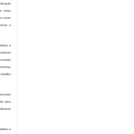
ribuição
da nesta
l ou como
utoria e
blicar e
sitórios
processo
dutivas,
trabalho
utorizam
údo para
iotecas
etidos à