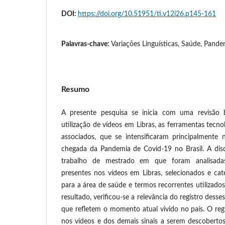
DOI:
https://doi.org/10.51951/ti.v12i26.p145-161
Palavras-chave:
Variações Linguísticas, Saúde, Pandem
Resumo
A presente pesquisa se inicia com uma revisão b
utilização de vídeos em Libras, as ferramentas tecnol
associados, que se intensificaram principalment
chegada da Pandemia de Covid-19 no Brasil. A di
trabalho de mestrado em que foram analisadas 
presentes nos vídeos em Libras, selecionados e cat
para a área de saúde e termos recorrentes utilizad
resultado, verificou-se a relevância do registro desse
que refletem o momento atual vivido no país. O reg
nos vídeos e dos demais sinais a serem descoberto