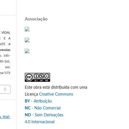
Associação
E VIDAL
DE E A
NTE A
vessias
 p. 145–
45-161.
m:
view/173
Este obra está distribuída com uma
Licença
Creative Commons
BY
- Atribuição
NC
- Não Comercial
ND
- Sem Derivações
➭ mai-
4.0 Internacional