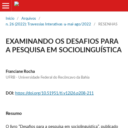
Início
/
Arquivos
/
n. 26 (2022): Travessias Interativas ➭ mai-ago/2022
/
RESENHAS
EXAMINANDO OS DESAFIOS PARA
A PESQUISA EM SOCIOLINGUÍSTICA
Franciane Rocha
UFRB - Universidade Federal do Recôncavo da Bahia
DOI:
https://doi.org/10.51951/ti.v12i26.p208-211
Resumo
O livro “Desafios para a pesquisa em sociolinguística”, publicado