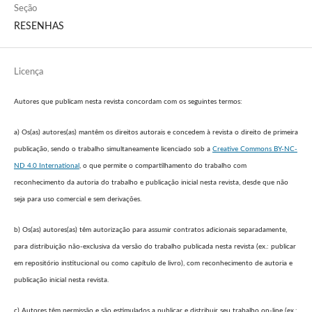
Seção
RESENHAS
Licença
Autores que publicam nesta revista concordam com os seguintes termos:
a) Os(as) autores(as) mantêm os direitos autorais e concedem à revista o direito de primeira
publicação, sendo o trabalho simultaneamente licenciado sob a
Creative Commons BY-NC-
ND 4.0 International
, o que permite o compartilhamento do trabalho com
reconhecimento da autoria do trabalho e publicação inicial nesta revista, desde que não
seja para uso comercial e sem derivações.
b) Os(as) autores(as) têm autorização para assumir contratos adicionais separadamente,
para distribuição não-exclusiva da versão do trabalho publicada nesta revista (ex.: publicar
em repositório institucional ou como capítulo de livro), com reconhecimento de autoria e
publicação inicial nesta revista.
c) Autores têm permissão e são estimulados a publicar e distribuir seu trabalho on-line (ex.: