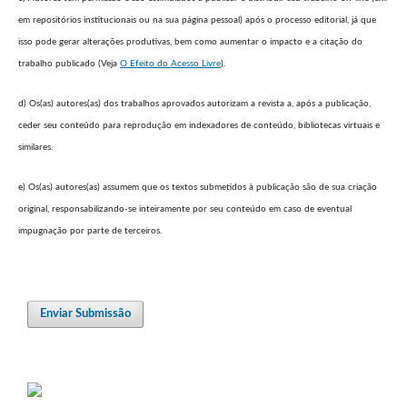
em repositórios institucionais ou na sua página pessoal) após o processo editorial, já que
isso pode gerar alterações produtivas, bem como aumentar o impacto e a citação do
trabalho publicado (Veja
O Efeito do Acesso Livre
).
d) Os(as) autores(as) dos trabalhos aprovados autorizam a revista a, após a publicação,
ceder seu conteúdo para reprodução em indexadores de conteúdo, bibliotecas virtuais e
similares.
e) Os(as) autores(as) assumem que os textos submetidos à publicação são de sua criação
original, responsabilizando-se inteiramente por seu conteúdo em caso de eventual
impugnação por parte de terceiros.
Enviar Submissão