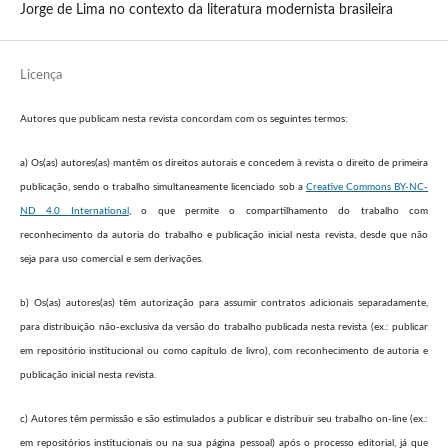
Jorge de Lima no contexto da literatura modernista brasileira
Licença
Autores que publicam nesta revista concordam com os seguintes termos:
a) Os(as) autores(as) mantêm os direitos autorais e concedem à revista o direito de primeira
publicação, sendo o trabalho simultaneamente licenciado sob a
Creative Commons BY-NC-
ND 4.0 International
, o que permite o compartilhamento do trabalho com
reconhecimento da autoria do trabalho e publicação inicial nesta revista, desde que não
seja para uso comercial e sem derivações.
b) Os(as) autores(as) têm autorização para assumir contratos adicionais separadamente,
para distribuição não-exclusiva da versão do trabalho publicada nesta revista (ex.: publicar
em repositório institucional ou como capítulo de livro), com reconhecimento de autoria e
publicação inicial nesta revista.
c) Autores têm permissão e são estimulados a publicar e distribuir seu trabalho on-line (ex.:
em repositórios institucionais ou na sua página pessoal) após o processo editorial, já que