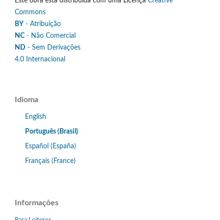
Este obra está distribuída com uma Licença
Creative
Commons
BY
- Atribuição
NC
- Não Comercial
ND
- Sem Derivações
4.0 Internacional
Idioma
English
Português (Brasil)
Español (España)
Français (France)
Informações