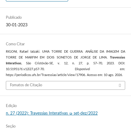
Publicado
30-01-2023
Como Citar
RIGONI, Rafael Iatzaki. UMA TORRE DE GUERRA: ANÁLISE DA IMAGEM DA
TORRE DE MARFIM EM DOIS SONETOS DE JORGE DE LIMA.
Travessias
Interativas
, São Cristóvão-SE, v. 12, n. 27, p. 57–70, 2023. DOI:
10.51951/ti.v12i27.p57-70. Disponível em:
https://periodicos.ufs.br/Travessias/article/view/17906. Acesso em: 10 ago. 2026.
Fomatos de Citação
Edição
n. 27 (2022): Travessias Interativas ➭ set-dez/2022
Seção