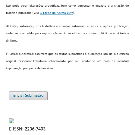
isso pode gerar alterações produtivas, bem como aumentar o impacto e a citação do
trabalho publicado (Veja
O Efeito do Acesso Livre
).
d) Os(as) autores(as) dos trabalhos aprovados autorizam a revista a, após a publicação,
ceder seu conteúdo para reprodução em indexadores de conteúdo, bibliotecas virtuais e
similares.
e) Os(as) autores(as) assumem que os textos submetidos à publicação são de sua criação
original, responsabilizando-se inteiramente por seu conteúdo em caso de eventual
impugnação por parte de terceiros.
Enviar Submissão
E-ISSN:
2236-7403