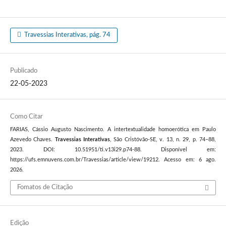
Travessias Interativas, pág. 74
Publicado
22-05-2023
Como Citar
FARIAS, Cássio Augusto Nascimento. A intertextualidade homoerótica em Paulo
Azevedo Chaves.
Travessias Interativas
, São Cristóvão-SE, v. 13, n. 29, p. 74–88,
2023. DOI: 10.51951/ti.v13i29.p74-88. Disponível em:
https://ufs.emnuvens.com.br/Travessias/article/view/19212. Acesso em: 6 ago.
2026.
Fomatos de Citação
Edição