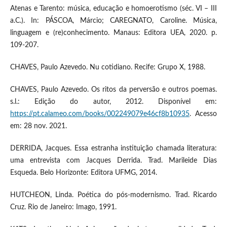
Atenas e Tarento: música, educação e homoerotismo (séc. VI – III
a.C.). In: PÁSCOA, Márcio; CAREGNATO, Caroline. Música,
linguagem e (re)conhecimento. Manaus: Editora UEA, 2020. p.
109-207.
CHAVES, Paulo Azevedo. Nu cotidiano. Recife: Grupo X, 1988.
CHAVES, Paulo Azevedo. Os ritos da perversão e outros poemas.
s.l.: Edição do autor, 2012. Disponível em:
https://pt.calameo.com/books/002249079e46cf8b10935
. Acesso
em: 28 nov. 2021.
DERRIDA, Jacques. Essa estranha instituição chamada literatura:
uma entrevista com Jacques Derrida. Trad. Marileide Dias
Esqueda. Belo Horizonte: Editora UFMG, 2014.
HUTCHEON, Linda. Poética do pós-modernismo. Trad. Ricardo
Cruz. Rio de Janeiro: Imago, 1991.