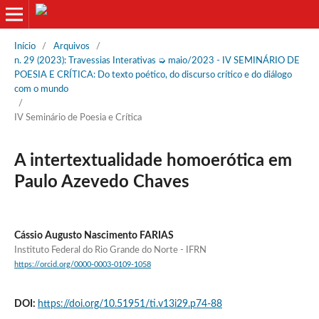
Início
/
Arquivos
/
n. 29 (2023): Travessias Interativas ➭ maio/2023 - IV SEMINÁRIO DE
POESIA E CRÍTICA: Do texto poético, do discurso crítico e do diálogo
com o mundo
/
IV Seminário de Poesia e Crítica
A intertextualidade homoerótica em
Paulo Azevedo Chaves
Cássio Augusto Nascimento FARIAS
Instituto Federal do Rio Grande do Norte - IFRN
https://orcid.org/0000-0003-0109-1058
DOI:
https://doi.org/10.51951/ti.v13i29.p74-88