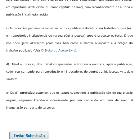
em repositório institucional ou como capítulo de livro), com reconhecimento de autoria e
publicação inicial nesta revista.
c) Autores têm permissão e são estimulados a publicar e distribuir seu trabalho on-line (ex.:
em repositórios institucionais ou na sua página pessoal) após o processo editorial, já que
isso pode gerar alterações produtivas, bem como aumentar o impacto e a citação do
trabalho publicado (Veja
O Efeito do Acesso Livre
).
d) Os(as) autores(as) dos trabalhos aprovados autorizam a revista a, após a publicação,
ceder seu conteúdo para reprodução em indexadores de conteúdo, bibliotecas virtuais e
similares.
e) Os(as) autores(as) assumem que os textos submetidos à publicação são de sua criação
original, responsabilizando-se inteiramente por seu conteúdo em caso de eventual
impugnação por parte de terceiros.
Enviar Submissão