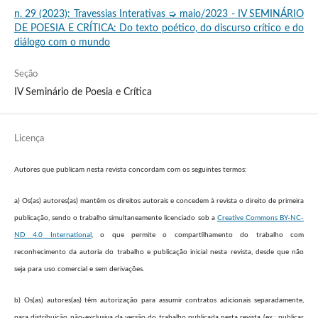
n. 29 (2023): Travessias Interativas ➭ maio/2023 - IV SEMINÁRIO
DE POESIA E CRÍTICA: Do texto poético, do discurso crítico e do
diálogo com o mundo
Seção
IV Seminário de Poesia e Crítica
Licença
Autores que publicam nesta revista concordam com os seguintes termos:
a) Os(as) autores(as) mantêm os direitos autorais e concedem à revista o direito de primeira
publicação, sendo o trabalho simultaneamente licenciado sob a
Creative Commons BY-NC-
ND 4.0 International
, o que permite o compartilhamento do trabalho com
reconhecimento da autoria do trabalho e publicação inicial nesta revista, desde que não
seja para uso comercial e sem derivações.
b) Os(as) autores(as) têm autorização para assumir contratos adicionais separadamente,
para distribuição não-exclusiva da versão do trabalho publicada nesta revista (ex.: publicar