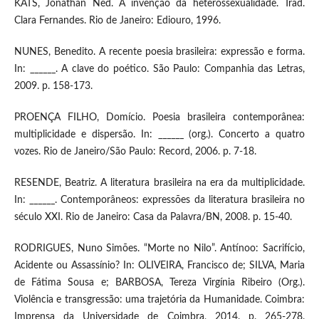
KATS, Jonathan Ned. A invenção da heterossexualidade. Trad.
Clara Fernandes. Rio de Janeiro: Ediouro, 1996.
NUNES, Benedito. A recente poesia brasileira: expressão e forma.
In: ______. A clave do poético. São Paulo: Companhia das Letras,
2009. p. 158-173.
PROENÇA FILHO, Domício. Poesia brasileira contemporânea:
multiplicidade e dispersão. In: ______ (org.). Concerto a quatro
vozes. Rio de Janeiro/São Paulo: Record, 2006. p. 7-18.
RESENDE, Beatriz. A literatura brasileira na era da multiplicidade.
In: ______. Contemporâneos: expressões da literatura brasileira no
século XXI. Rio de Janeiro: Casa da Palavra/BN, 2008. p. 15-40.
RODRIGUES, Nuno Simões. “Morte no Nilo”. Antínoo: Sacrifício,
Acidente ou Assassínio? In: OLIVEIRA, Francisco de; SILVA, Maria
de Fátima Sousa e; BARBOSA, Tereza Virgínia Ribeiro (Org.).
Violência e transgressão: uma trajetória da Humanidade. Coimbra:
Imprensa da Universidade de Coimbra, 2014. p. 265-278.