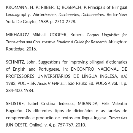
KROMANN, H. P.; RIIBER, T.; ROSBACH, P. Principals of Bilingual
Lexicography.
Wörterbucher, Dictionaries, Dictionnaires
. Berlin-New
York: De Gruyter, 1989. p. 2710-2728.
MIKHAILOV, Mikhail; COOPER, Robert.
Corpus Linguistics for
Translation and Con- trastive Studies: A Guide for Research.
Abingdon:
Routledge, 2016.
SCHMITZ, John. Suggestions for improving bilingual dictionaries
of English and Portuguese. In: ENCONTRO NACIONAL DE
PROFESSORES UNIVERSITÁRIOS DE LÍNGUA INGLESA, n.V,
1983, PUC – SP.
Anais V ENPULI
, São Paulo: Ed. PUC-SP, vol. II, p.
384-400. 1984.
SELISTRE, Isabel Cristina Tedesco.; MIRANDA, Félix Valentin
Bugueño. Os diferentes tipos de dicionários e as tarefas de
compreensão e produção de textos em língua inglesa.
Travessias
(UNIOESTE. Online), v. 4, p. 757-767, 2010.