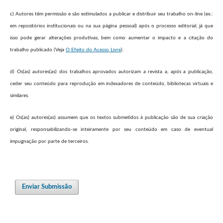
c) Autores têm permissão e são estimulados a publicar e distribuir seu trabalho on-line (ex.:
em repositórios institucionais ou na sua página pessoal) após o processo editorial, já que
isso pode gerar alterações produtivas, bem como aumentar o impacto e a citação do
trabalho publicado (Veja
O Efeito do Acesso Livre
).
d) Os(as) autores(as) dos trabalhos aprovados autorizam a revista a, após a publicação,
ceder seu conteúdo para reprodução em indexadores de conteúdo, bibliotecas virtuais e
similares.
e) Os(as) autores(as) assumem que os textos submetidos à publicação são de sua criação
original, responsabilizando-se inteiramente por seu conteúdo em caso de eventual
impugnação por parte de terceiros.
Enviar Submissão