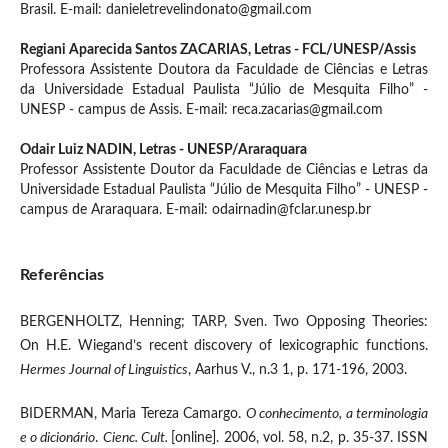
Brasil. E-mail: danieletrevelindonato@gmail.com
Regiani Aparecida Santos ZACARIAS,
Letras - FCL/UNESP/Assis
Professora Assistente Doutora da Faculdade de Ciências e Letras
da Universidade Estadual Paulista “Júlio de Mesquita Filho” -
UNESP - campus de Assis. E-mail: reca.zacarias@gmail.com
Odair Luiz NADIN,
Letras - UNESP/Araraquara
Professor Assistente Doutor da Faculdade de Ciências e Letras da
Universidade Estadual Paulista “Júlio de Mesquita Filho” - UNESP -
campus de Araraquara. E-mail: odairnadin@fclar.unesp.br
Referências
BERGENHOLTZ, Henning; TARP, Sven. Two Opposing Theories:
On H.E. Wiegand’s recent discovery of lexicographic functions.
Hermes Journal of Linguistics
, Aarhus V., n.3 1, p. 171-196, 2003.
BIDERMAN, Maria Tereza Camargo.
O conhecimento, a terminologia
e o dicionário
.
Cienc. Cult.
[online]. 2006, vol. 58, n.2, p. 35-37. ISSN