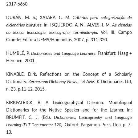
2317-6660.
DURÁN, M. S.; XATARA, C. M.
Critérios para categorização de
dicionários bilíngues.
In: ISQUERDO, A. N.; ALVES, I. M.
As ciências
do léxico: lexicologia, lexicografia, terminolo-gia
. Vol. III. Campo
Grande: Editora UFMS/Humanitas, 2007, p. 311-320.
HUMBLÉ, P.
Dictionaries and Language Learners.
Frankfurt: Haag +
Herchen, 2001.
KINABLE, Dirk. Reflections on the Concept of a Scholarly
Dictionary
. Kernerman Dictionay News
, Tel Aviv: K Dictionaries Ltd,
n. 23, p.11-12. 2015.
KIRKPATRICK, B. A Lexicographycal Dilemna: Monolingual
Dictionaries for the Native Speaker and for the Learner. In:
BRUMFIT, C. J. (Ed.).
Dictionaries, Lexicography and Language
Learning (ELT Documents: 120).
Oxford: Pargamon Press Ltda. p. 7-
13.