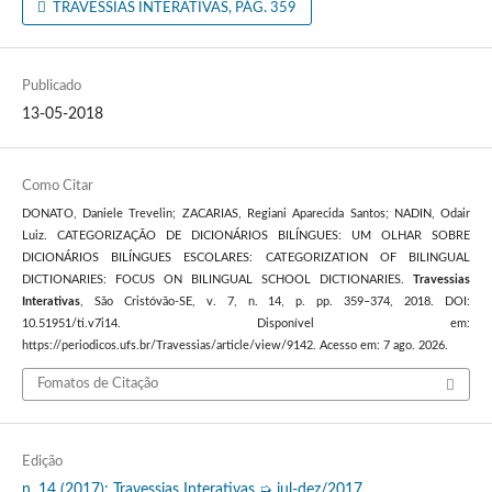
TRAVESSIAS INTERATIVAS, PÁG. 359
Publicado
13-05-2018
Como Citar
DONATO, Daniele Trevelin; ZACARIAS, Regiani Aparecida Santos; NADIN, Odair
Luiz. CATEGORIZAÇÃO DE DICIONÁRIOS BILÍNGUES: UM OLHAR SOBRE
DICIONÁRIOS BILÍNGUES ESCOLARES: CATEGORIZATION OF BILINGUAL
DICTIONARIES: FOCUS ON BILINGUAL SCHOOL DICTIONARIES.
Travessias
Interativas
, São Cristóvão-SE, v. 7, n. 14, p. pp. 359–374, 2018. DOI:
10.51951/ti.v7i14. Disponível em:
https://periodicos.ufs.br/Travessias/article/view/9142. Acesso em: 7 ago. 2026.
Fomatos de Citação
Edição
n. 14 (2017): Travessias Interativas ➭ jul-dez/2017