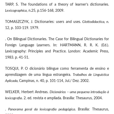
TARP, S. The foundations of a theory of learner’s dictionaries.
Lexicographica
, n.25, p.156-168, 2009.
TOMASZCZYK, J. Dictionaries: users and uses
.
Glottodidactica, n.
12, p. 103-119. 1979.
. On Bilingual Dictionaries. The Case for Bilingual Dictionaries for
Foreign Language Learners. In: HARTMANN, R. R. K. (Ed.).
Lexicography: Principles and Practice. London: Academic Press,
1983. p. 41-51.
TOSQUI, P. O dicionário bilíngue como ferramenta de ensino e
aprendizagem de uma língua estrangeira.
Trabalhos de Linguística
Aplicada,
Campinas, n. 40, p. 101-114, Jul./ Dez. 2002.
WELKER, Herbert Andreas.
Dicionários – uma pequena introdução à
lexicografia
. 2. ed. revista e ampliada. Brasília: Thesaurus, 2004.
.
Panorama geral da lexicografia pedagógica
. Brasília: Thesaurus,