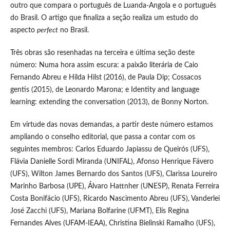
outro que compara o português de Luanda-Angola e o português
do Brasil. O artigo que finaliza a seção realiza um estudo do
aspecto
perfect
no Brasil.
Três obras são resenhadas na terceira e última seção deste
número: Numa hora assim escura: a paixão literária de Caio
Fernando Abreu e Hilda Hilst (2016), de Paula Dip; Cossacos
gentis (2015), de Leonardo Marona; e Identity and language
learning: extending the conversation (2013), de Bonny Norton.
Em virtude das novas demandas, a partir deste número estamos
ampliando o conselho editorial, que passa a contar com os
seguintes membros: Carlos Eduardo Japiassu de Queirós (UFS),
Flávia Danielle Sordi Miranda (UNIFAL), Afonso Henrique Fávero
(UFS), Wilton James Bernardo dos Santos (UFS), Clarissa Loureiro
Marinho Barbosa (UPE), Álvaro Hattnher (UNESP), Renata Ferreira
Costa Bonifácio (UFS), Ricardo Nascimento Abreu (UFS), Vanderlei
José Zacchi (UFS), Mariana Bolfarine (UFMT), Elis Regina
Fernandes Alves (UFAM-IEAA), Christina Bielinski Ramalho (UFS),