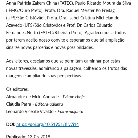
Anna Patrícia Zakem China (FATEC), Paulo Ricardo Moura da Silva
(IFMG/Ouro Preto), Profa. Dra. Raquel Meister Ko Freitag
(UFS/São Cristóvão), Profa. Dra. Isabel Cristina Michelan de
Azevedo (UFS/São Cristóvão) e Prof. Dr. Carlos Eduardo
Fernandes Netto (FATEC/Ribeirão Preto). Agradecemos a todos
por terem aceito nosso convite e esperamos que tal ampliação
sinalize novas parcerias e novas possibilidades.
Aos leitores, desejamos que se permitam caminhar por estas
novas travessias, admirando a paisagem, colhendo os frutos das
margens e ampliando suas perspectivas.
Os editores,
Alexandre de Melo Andrade -
Editor-chefe
Cláudia Parra -
Editora-adjunta
Leonardo Vicente Vivaldo -
Editor-adjunto
DOI:
https://doi.org/10.51951/ti.v7i14
Publicado:
13-05-2018