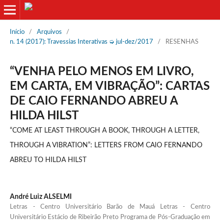
Início
/
Arquivos
/
n. 14 (2017): Travessias Interativas ➭ jul-dez/2017
/
RESENHAS
“VENHA PELO MENOS EM LIVRO,
EM CARTA, EM VIBRAÇÃO”: CARTAS
DE CAIO FERNANDO ABREU A
HILDA HILST
“COME AT LEAST THROUGH A BOOK, THROUGH A LETTER,
THROUGH A VIBRATION”: LETTERS FROM CAIO FERNANDO
ABREU TO HILDA HILST
André Luiz ALSELMI
Letras - Centro Universitário Barão de Mauá Letras - Centro
Universitário Estácio de Ribeirão Preto Programa de Pós-Graduação em