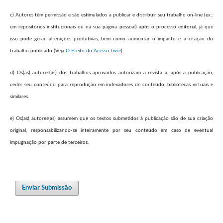
c) Autores têm permissão e são estimulados a publicar e distribuir seu trabalho on-line (ex.:
em repositórios institucionais ou na sua página pessoal) após o processo editorial, já que
isso pode gerar alterações produtivas, bem como aumentar o impacto e a citação do
trabalho publicado (Veja
O Efeito do Acesso Livre
).
d) Os(as) autores(as) dos trabalhos aprovados autorizam a revista a, após a publicação,
ceder seu conteúdo para reprodução em indexadores de conteúdo, bibliotecas virtuais e
similares.
e) Os(as) autores(as) assumem que os textos submetidos à publicação são de sua criação
original, responsabilizando-se inteiramente por seu conteúdo em caso de eventual
impugnação por parte de terceiros.
Enviar Submissão