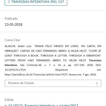
TRAVESSIAS INTERATIVAS, PÁG. 527
Publicado
13-05-2018
Como Citar
ALSELMI, André Luiz. “VENHA PELO MENOS EM LIVRO, EM CARTA, EM
VIBRAÇÃO”: CARTAS DE CAIO FERNANDO ABREU A HILDA HILST: “COME AT
LEAST THROUGH A BOOK, THROUGH A LETTER, THROUGH A VIBRATION”:
LETTERS FROM CAIO FERNANDO ABREU TO HILDA HILST.
Travessias
Interativas
, São Cristóvão-SE, v. 7, n. 14, p. pp. 527–530, 2018. DOI:
10.51951/ti.v7i14. Disponível em:
https://periodicos.ufs.br/Travessias/article/view/9157. Acesso em: 7 ago. 2026.
Fomatos de Citação
Edição
n. 14 (2017): Travessias Interativas ➭ jul-dez/2017