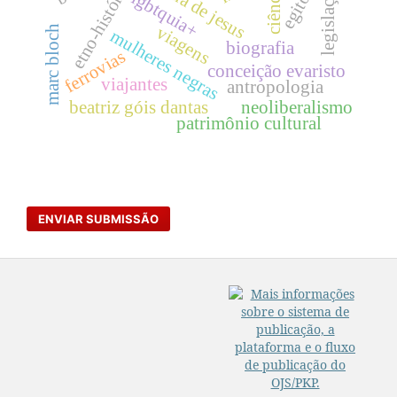
carolina de jesus
etno-história
ciência
legislação
lgbtquia+
viagens
marc bloch
mulheres negras
biografia
ferrovias
conceição evaristo
viajantes
antropologia
beatriz góis dantas
neoliberalismo
patrimônio cultural
ENVIAR SUBMISSÃO