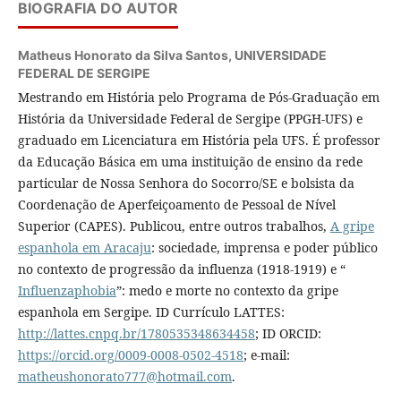
BIOGRAFIA DO AUTOR
Matheus Honorato da Silva Santos,
UNIVERSIDADE
FEDERAL DE SERGIPE
Mestrando em História pelo Programa de Pós-Graduação em
História da Universidade Federal de Sergipe (PPGH-UFS) e
graduado em Licenciatura em História pela UFS. É professor
da Educação Básica em uma instituição de ensino da rede
particular de Nossa Senhora do Socorro/SE e bolsista da
Coordenação de Aperfeiçoamento de Pessoal de Nível
Superior (CAPES). Publicou, entre outros trabalhos,
A gripe
espanhola em Aracaju
: sociedade, imprensa e poder público
no contexto de progressão da influenza (1918-1919) e “
Influenzaphobia
”: medo e morte no contexto da gripe
espanhola em Sergipe. ID Currículo LATTES:
http://lattes.cnpq.br/1780535348634458
; ID ORCID:
https://orcid.org/0009-0008-0502-4518
; e-mail:
matheushonorato777@hotmail.com
.