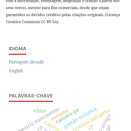
com a distribuição, remixagem, adaptação e criação a partir dos
seus textos, mesmo para fins comerciais, desde que sejam
garantidos os devidos créditos pelas criações originais. (Licença
Creative Commons CC BY-SA).
IDIOMA
Português (Brasil)
English
PALAVRAS-CHAVE
gestão turística
beatriz nascimento
caruaru-pe
história indígena
turismo
vírus
egito antigo