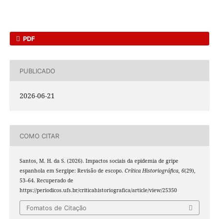
PDF
PUBLICADO
2026-06-21
COMO CITAR
Santos, M. H. da S. (2026). Impactos sociais da epidemia de gripe
espanhola em Sergipe: Revisão de escopo.
Crítica Historiográfica
,
6
(29),
53–64. Recuperado de
https://periodicos.ufs.br/criticahistoriografica/article/view/25350
Fomatos de Citação