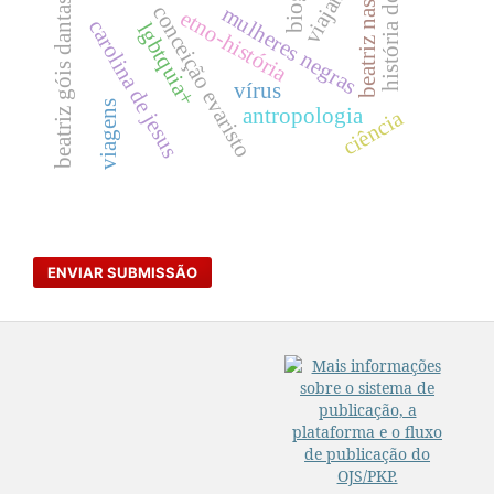
história do turismo
beatriz nascimento
viajantes
beatriz góis dantas
conceição evaristo
mulheres negras
etno-história
carolina de jesus
lgbtquia+
vírus
viagens
antropologia
ciência
ENVIAR SUBMISSÃO