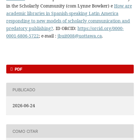
in the Scholarly Community (com Lynne Bowker) e
How are
academic libraries in Spanish-speaking Latin America
responding to new models of scholarly communication and
predatory publishing?
. ID ORCID:
https://orcid.org/0000-
0001-6806-5722
; e-mail :
jbuit008@uottawa.ca
.
PDF
PUBLICADO
2026-06-24
COMO CITAR