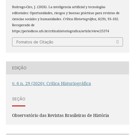
Buitrago-Ciro, J. (2026). La inteligencia artificial y tecnologías
editoriales: Oportunidades, riesgos y buenas prácticas para revistas de
ciencias sociales y humanidades.
Crítica Historiográfica
,
6
(29), 93–102.
Recuperado de
https://periodicos.ufs.br/criticahistoriografica/article/view/25374
Fomatos de Citação
EDIÇÃO
v. 6 n. 29 (2026): Crítica Historiográfica
SEÇÃO
Observatório das Revistas Brasileiras de História