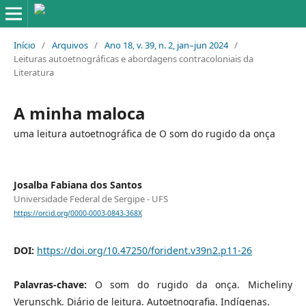
Início
/
Arquivos
/
Ano 18, v. 39, n. 2, jan–jun 2024
/
Leituras autoetnográficas e abordagens contracoloniais da
Literatura
A minha maloca
uma leitura autoetnográfica de O som do rugido da onça
Josalba Fabiana dos Santos
Universidade Federal de Sergipe - UFS
https://orcid.org/0000-0003-0843-368X
DOI:
https://doi.org/10.47250/forident.v39n2.p11-26
Palavras-chave:
O som do rugido da onça. Micheliny
Verunschk. Diário de leitura. Autoetnografia. Indígenas.