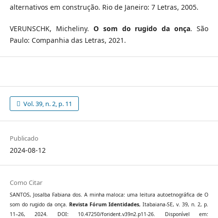
alternativos em construção. Rio de Janeiro: 7 Letras, 2005.
VERUNSCHK, Micheliny.
O som do rugido da onça
. São
Paulo: Companhia das Letras, 2021.
Vol. 39, n. 2, p. 11
Publicado
2024-08-12
Como Citar
SANTOS, Josalba Fabiana dos. A minha maloca: uma leitura autoetnográfica de O
som do rugido da onça.
Revista Fórum Identidades
, Itabaiana-SE, v. 39, n. 2, p.
11–26, 2024. DOI: 10.47250/forident.v39n2.p11-26. Disponível em: