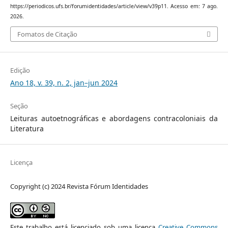
https://periodicos.ufs.br/forumidentidades/article/view/v39p11. Acesso em: 7 ago.
2026.
Fomatos de Citação
Edição
Ano 18, v. 39, n. 2, jan–jun 2024
Seção
Leituras autoetnográficas e abordagens contracoloniais da
Literatura
Licença
Copyright (c) 2024 Revista Fórum Identidades
Este trabalho está licenciado sob uma licença
Creative Commons