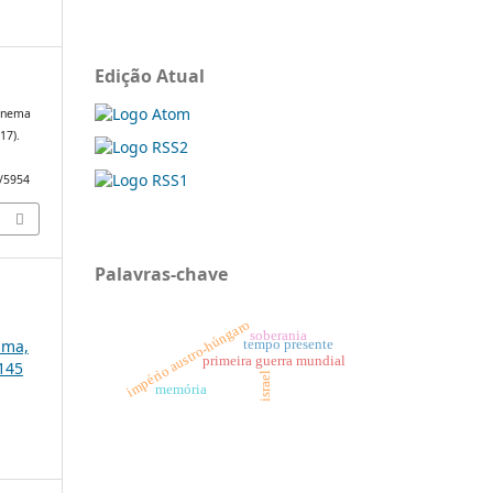
Edição Atual
cinema
(17).
w/5954
Palavras-chave
império austro-húngaro
soberania
uma,
tempo presente
primeira guerra mundial
9145
israel
memória