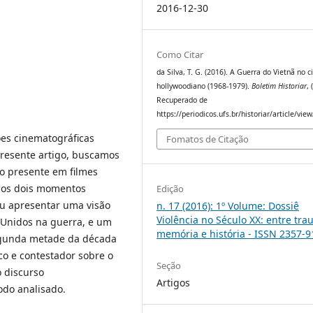
2016-12-30
Como Citar
da Silva, T. G. (2016). A Guerra do Vietnã no 
hollywoodiano (1968-1979).
Boletim Historiar
, 
Recuperado de
https://periodicos.ufs.br/historiar/article/vie
ões cinematográficas
Fomatos de Citação
resente artigo, buscamos
to presente em filmes
mos dois momentos
Edição
ou apresentar uma visão
n. 17 (2016): 1º Volume: Dossiê
Violência no Século XX: entre tra
s Unidos na guerra, e um
memória e história - ISSN 2357-
egunda metade da década
co e contestador sobre o
Seção
o discurso
Artigos
odo analisado.