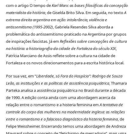
com o artigo O tempo de
Karl Marx: as bases filosóficas da concepção
materialista da história
, de Giselda Brito Silva. Em seguida, no texto
A
extrema direita argentina em ação: intolerância, violência e
antissemitismo (1995-2002)
, Gabriela Resendes Silva aborda a
problemática do antissemitismo praticado na Argentina por grupos
de inspirações fascistas. Já em
Reflexões sobre concepções de cultura
na história: a historiografia da cidade de Fortaleza do século XIX
,
Patrícia Marciano de Assis reflete sobre a cultura na cidade de
Fortaleza e os novos direcionamentos para a escrita histórica local.
Por sua vez, em “
Liberdade, só Fora do Hospício”: Rodrigo de Souza
Leão, as instituições e as políticas de assistência psiquiátrica
, Thamara
Parteka analisa a assistência psiquiátrica no Brasil durante a década
de 1990. A edição conta ainda com uma abordagem acerca da
relação entre o romantismo e a histeria feminina em
A tentativa de
controle do corpo das mulheres na modernidade inglesa: as relações
entre o romantismo e o falacioso diagnóstico da histeria feminina
, de
Felipe Weissheimer. Encerrando temos uma abordagem de Andreza
Maynard sobre o conceito de “fetichismo de mercadoria”, mais uma