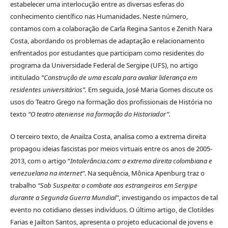
estabelecer uma interlocução entre as diversas esferas do
conhecimento científico nas Humanidades. Neste número,
contamos com a colaboração de Carla Regina Santos e Zenith Nara
Costa, abordando os problemas de adaptação e relacionamento
enfrentados por estudantes que participam como residentes do
programa da Universidade Federal de Sergipe (UFS), no artigo
intitulado
“Construção de uma escala para avaliar liderança em
residentes universitários”.
Em seguida, José Maria Gomes discute os
usos do Teatro Grego na formação dos profissionais de História no
texto
“O teatro ateniense na formação do Historiador”.
O terceiro texto, de Anailza Costa, analisa como a extrema direita
propagou ideias fascistas por meios virtuais entre os anos de 2005-
2013, com o artigo “
Intolerância.com: a extrema direita colombiana e
venezuelana na internet”
. Na sequência, Mônica Apenburg traz o
trabalho
“Sob Suspeita: o combate aos estrangeiros em Sergipe
durante a Segunda Guerra Mundial”
, investigando os impactos de tal
evento no cotidiano desses indivíduos. O último artigo, de Clotildes
Farias e Jailton Santos, apresenta o projeto educacional de jovens e