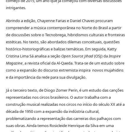
começo de 2015, um ano que já começou com diversas discussões
intrigantes.
Abrindo a edição, Chayenne Farias e Daniel Chaves procuram
compreender a música contemporânea no Norte do Brasil a partir
de discussões sobre o Tecnobrega, hibridismos culturais e fronteiras
estéticas. No texto, são abordados dilemas conceituais, questões
histórico-historiográficas e balizas temáticas. Em seguida, Katty
Cristina Lima Sá analisa a seção
Open Source Jihad
(OSJ) da
Inspire
Magazine
, a revista oficial da Al-Qaeda. Trata-se de um estudo sobre
como a expansão do discurso extremista inspira novos mujahidins
e da importância da rede para sua divulgação.
Já o terceiro texto, de Diogo Zomer Perin, é um estudo das canções
representadas nos circos brasileiros. O autor trabalha com a
construção musical realizadas nos circos no início do século XX até a
década de 1950 com a expansão da indústria cultural,
problematizando a representação das carreiras dos palhaços com
suas obras. Ainda temos Rosicleide Henrique da Silva em uma