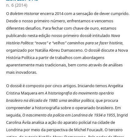
n. 6 (2014)
O
Boletim Historiar
encerra 2014 com a sensação de dever cumprido.
Desde o nosso primeiro número, enfrentamos e vencemos
diferentes desafios. Para fechar com chave de ouro, estamos
publicando nesta edição nosso primeiro dossiê intitulado
Nova
História Política: “novos” e “velhos” caminhos para se fazer história
,
organizado por Natália Abreu Damasceno. O dossiê discute a Nova
História Política a partir de trabalhos com abordagens
aparentemente mais tradicionais, bem como através de análises
mais inovadoras.
O dossiê é composto por cinco artigos. Iniciando temos Angelita
Cristina Maquera em
A historiografia do movimento operário
brasileiro na década de 1980: uma análise política,
que procura
compreender a historiografia sobre o operariado brasileiro. Em
seguida,
O nascimento da polícia em Londrina de 1934 a 1955
, Ingrid
Carolina Ávila analisa a ação do aparato policial na cidade de
Londrina por meio da perspectiva de Michel Foucault. O terceiro
artigo, de autoria Natália Abreu Damasceno,
Pelo poder de “fazer