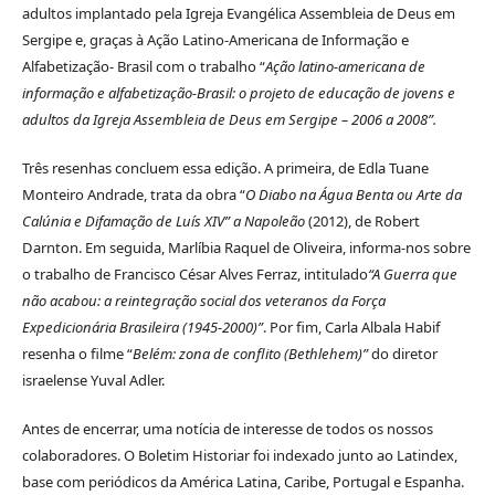
adultos implantado pela Igreja Evangélica Assembleia de Deus em
Sergipe e, graças à Ação Latino-Americana de Informação e
Alfabetização- Brasil com o trabalho “
Ação latino-americana de
informação e alfabetização-Brasil: o projeto de educação de jovens e
adultos da Igreja Assembleia de Deus em Sergipe – 2006 a 2008”.
Três resenhas concluem essa edição. A primeira, de Edla Tuane
Monteiro Andrade, trata da obra “
O Diabo na Água Benta ou Arte da
Calúnia e Difamação de Luís XIV”
a Napoleão
(2012), de Robert
Darnton. Em seguida, Marlíbia Raquel de Oliveira, informa-nos sobre
o trabalho de Francisco César Alves Ferraz, intitulado
“A Guerra que
não acabou: a reintegração social dos veteranos da Força
Expedicionária Brasileira (1945-2000)”
. Por fim, Carla Albala Habif
resenha o filme “
Belém: zona de conflito (Bethlehem)”
do diretor
israelense Yuval Adler.
Antes de encerrar, uma notícia de interesse de todos os nossos
colaboradores. O Boletim Historiar foi indexado junto ao Latindex,
base com periódicos da América Latina, Caribe, Portugal e Espanha.