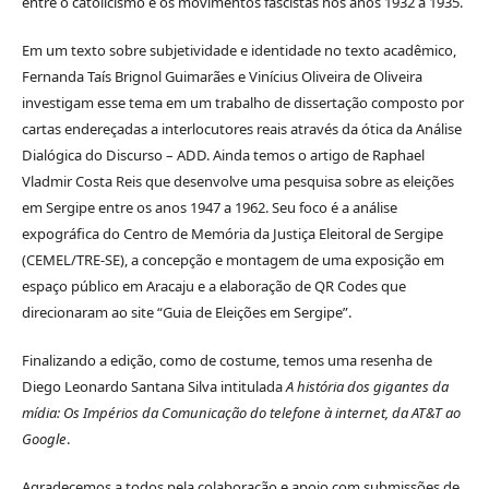
entre o catolicismo e os movimentos fascistas nos anos 1932 a 1935.
Em um texto sobre subjetividade e identidade no texto acadêmico,
Fernanda Taís Brignol Guimarães e Vinícius Oliveira de Oliveira
investigam esse tema em um trabalho de dissertação composto por
cartas endereçadas a interlocutores reais através da ótica da Análise
Dialógica do Discurso – ADD. Ainda temos o artigo de Raphael
Vladmir Costa Reis que desenvolve uma pesquisa sobre as eleições
em Sergipe entre os anos 1947 a 1962. Seu foco é a análise
expográfica do Centro de Memória da Justiça Eleitoral de Sergipe
(CEMEL/TRE-SE), a concepção e montagem de uma exposição em
espaço público em Aracaju e a elaboração de QR Codes que
direcionaram ao site “Guia de Eleições em Sergipe”.
Finalizando a edição, como de costume, temos uma resenha de
Diego Leonardo Santana Silva intitulada
A história dos gigantes da
mídia: Os Impérios da Comunicação do telefone à internet, da AT&T ao
Google
.
Agradecemos a todos pela colaboração e apoio com submissões de