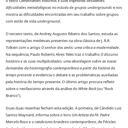
o texto
Caminhantes noturnos e suas trajetórias desviantes:
dificuldades metodológicas no estudo de grupos undergrounds
e
nos
mostra as dificuldades encontradas em seu trabalho sobre grupos
com estilo de vida
underground
.
O terceiro texto, de Andrey Augusto Ribeiro dos Santos, estuda as
representações medievais presentes na obra clássica de J. R.R.
Tolkien com o artigo
O senhor dos anéis: uma crítica a modernidade
.
Na sequência, Paulo Roberto Alves Teles traz o trabalho
O discurso
histórico e as suas multiplicidades: uma abordagem sobre as novas
demandas da historiografia contemporânea a partir da história do
tempo presente
e
evidencia o debate e as problemáticas auxiliadas
pela história do tempo presente. O último artigo procura refletir
sobre o neofascismo através da análise do
White Rock
(ou “Rock
Branco”).
Duas duas resenhas fecham esta edição. A primeira, de Cândido Luiz
Santos Maynard, informa sobre o livro
Um Artista da Fé: Padre
Marcelo Rossi e o catolicismo brasileiro contemporâneo
, de Péricles