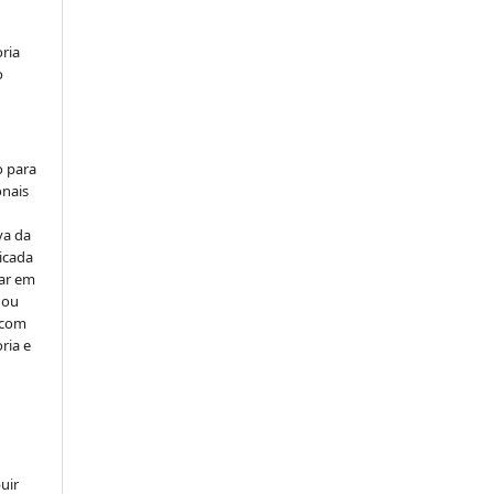
ria
o
o para
onais
va da
icada
car em
 ou
, com
ria e
uir