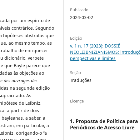
Publicado
2024-03-02
rcada por um espírito de
veis contrários. Segundo
 a hipóteses abstratas que
Edição
e que, ao mesmo tempo, as
v. 1 n. 17 (2023): DOSSIÊ
trabalho de enriquecer
NEOLEIBNIZIANISMOS: introduçõ
u dicionário, verbete
perspectivas e limites
nde que Bayle parece que
Seção
 dadas às objeções ao
Traduções
re des ouvrages des
zidas na segunda edição
supracitado. As
Licença
hipótese de Leibniz,
al a partir de dois
 bayleanas, a saber, a
1. Proposta de Política para
ostram, em particular, a
Periódicos de Acesso Livre
Leibniz, obrigando-o “a