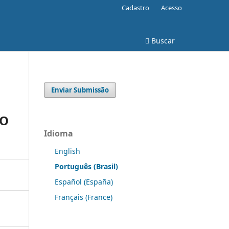
Cadastro
Acesso
Buscar
Enviar Submissão
 O
Idioma
English
Português (Brasil)
Español (España)
Français (France)