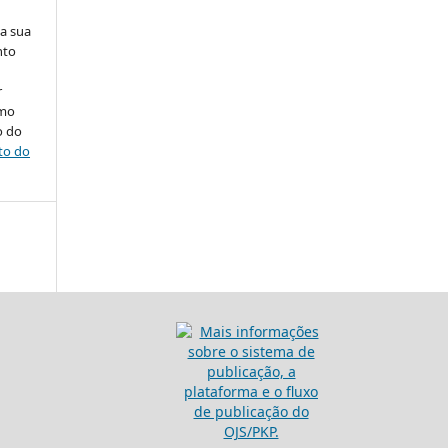
na sua
nto
r
omo
o do
ito do