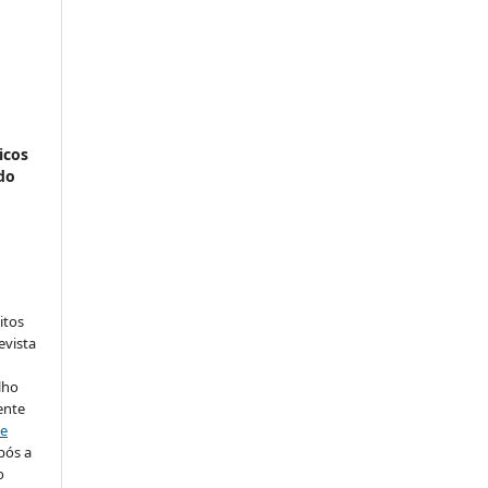
icos
do
:
itos
evista
lho
ente
ve
pós a
o