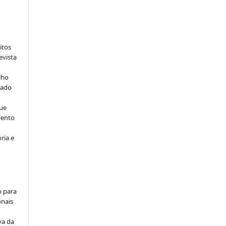
:
itos
evista
lho
iado
ue
mento
ria e
o para
onais
va da