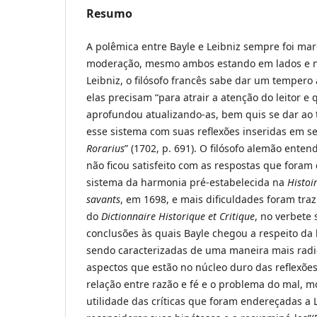
Resumo
A polêmica entre Bayle e Leibniz sempre foi ma
moderação, mesmo ambos estando em lados e ní
Leibniz, o filósofo francês sabe dar um tempero
elas precisam “para atrair a atenção do leitor 
aprofundou atualizando-as, bem quis se dar ao 
esse sistema com suas reflexões inseridas em se
Rorarius
” (1702, p. 691). O filósofo alemão ente
não ficou satisfeito com as respostas que foram
sistema da harmonia pré-estabelecida na
Histoi
savants
, em 1698, e mais dificuldades foram tra
do
Dictionnaire Historique et Critique
, no verbete 
conclusões às quais Bayle chegou a respeito da 
sendo caracterizadas de uma maneira mais radic
aspectos que estão no núcleo duro das reflexões
relação entre razão e fé e o problema do mal, m
utilidade das críticas que foram endereçadas a 