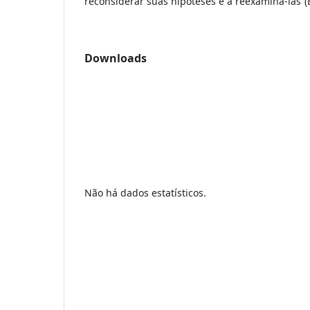
reconsiderar suas hipóteses e a reexaminá-las”(
Downloads
Não há dados estatísticos.