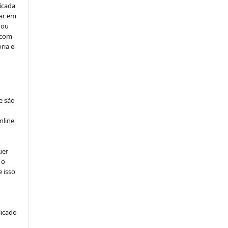
icada
car em
 ou
, com
ria e
e são
e
nline
uer
 o
e isso
licado