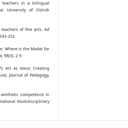
 teachers in a bilingual
al University of Ostroh
 teachers of fine arts. Ad
,243-252.
rm: Where is the Model for
, 98(3), 2-9.
7). Art as Voice: Creating
sue). Journal of Pedagogy,
d aesthetic competence in
ational Multidisciplinary