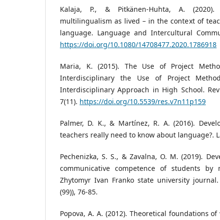
Kalaja, P., & Pitkänen-Huhta, A. (2020)
multilingualism as lived – in the context of tea
language. Language and Intercultural Commun
https://doi.org/10.1080/14708477.2020.1786918
Maria, K. (2015). The Use of Project Meth
Interdisciplinary the Use of Project Meth
Interdisciplinary Approach in High School. Re
7(11).
https://doi.org/10.5539/res.v7n11p159
Palmer, D. K., & Martínez, R. A. (2016). Devel
teachers really need to know about language?. L
Pechenizka, S. S., & Zavalna, О. M. (2019). De
communicative competence of students by 
Zhytomyr Ivan Franko state university journal.
(99)), 76-85.
Popova, A. A. (2012). Theoretical foundations o