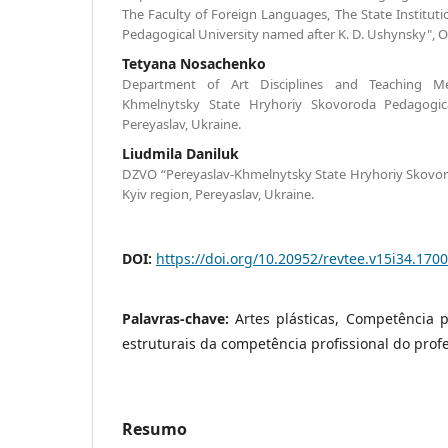
The Faculty of Foreign Languages, The State Institut
Pedagogical University named after K. D. Ushynsky", O
Tetyana Nosachenko
Department of Art Disciplines and Teaching Me
Khmelnytsky State Hryhoriy Skovoroda Pedagogical
Pereyaslav, Ukraine.
Liudmila Daniluk
DZVO “Pereyaslav-Khmelnytsky State Hryhoriy Skovor
Kyiv region, Pereyaslav, Ukraine.
DOI:
https://doi.org/10.20952/revtee.v15i34.170
Palavras-chave:
Artes plásticas, Competência 
estruturais da competência profissional do profe
Resumo