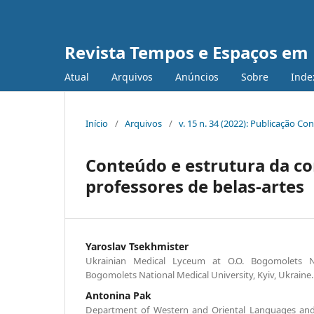
Revista Tempos e Espaços em
Atual
Arquivos
Anúncios
Sobre
Inde
Início
/
Arquivos
/
v. 15 n. 34 (2022): Publicação Co
Conteúdo e estrutura da co
professores de belas-artes
Yaroslav Tsekhmister
Ukrainian Medical Lyceum at O.O. Bogomolets Nat
Bogomolets National Medical University, Kyiv, Ukraine.
Antonina Pak
Department of Western and Oriental Languages and