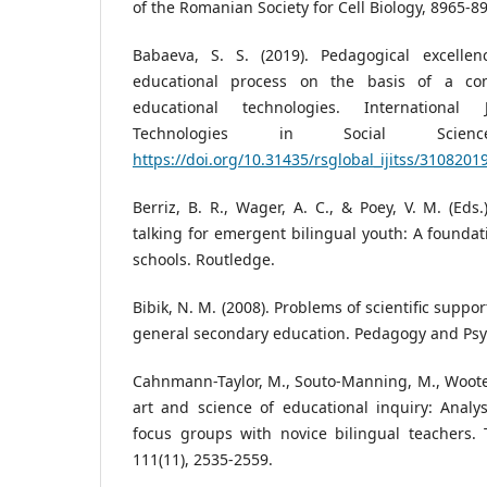
of the Romanian Society for Cell Biology, 8965-8
Babaeva, S. S. (2019). Pedagogical excelle
educational process on the basis of a com
educational technologies. International
Technologies in Social Scien
https://doi.org/10.31435/rsglobal_ijitss/3108201
Berriz, B. R., Wager, A. C., & Poey, V. M. (Eds.
talking for emergent bilingual youth: A foundati
schools. Routledge.
Bibik, N. M. (2008). Problems of scientific suppo
general secondary education. Pedagogy and Psyc
Cahnmann-Taylor, M., Souto-Manning, M., Wooten, 
art and science of educational inquiry: Analy
focus groups with novice bilingual teachers. 
111(11), 2535-2559.