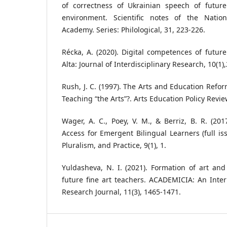
of correctness of Ukrainian speech of future
environment. Scientific notes of the Nation
Academy. Series: Philological, 31, 223-226.
Récka, A. (2020). Digital competences of future
Alta: Journal of Interdisciplinary Research, 10(1)
Rush, J. C. (1997). The Arts and Education Refo
Teaching “the Arts”?. Arts Education Policy Review
Wager, A. C., Poey, V. M., & Berriz, B. R. (201
Access for Emergent Bilingual Learners (full is
Pluralism, and Practice, 9(1), 1.
Yuldasheva, N. I. (2021). Formation of art an
future fine art teachers. ACADEMICIA: An Intern
Research Journal, 11(3), 1465-1471.