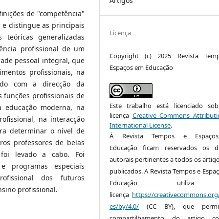
Artigos
finições de "competência"
e distingue as principais
Licença
s teóricas generalizadas
ência profissional de um
Copyright (c) 2025 Revista Tem
ade pessoal integral, que
Espaços em Educação
mentos profissionais, na
rdo com a direcção da
 funções profissionais de
Este trabalho está licenciado s
a educação moderna, na
licença
Creative Commons Attributi
ofissional, na interacção
International License
.
ra determinar o nível de
À Revista Tempos e Espaç
ros professores de belas
Educação ficam reservados os di
foi levado a cabo. Foi
autorais pertinentes a todos os artig
e programas especiais
publicados. A Revista Tempos e Espa
fissional dos futuros
Educação utiliz
sino profissional.
licença
https://creativecommons.org/
es/by/4.0/
(CC BY), que permi
compartilhamento do artigo 