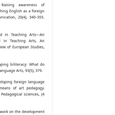
. Raising awareness of
ching English as a foreign
ication, 20(4), 340–355.
od in Teaching Arts—An
od in Teaching Arts, An
view of European Studies,
oping biliteracy: What do
anguage Arts, 93(5), 379.
veloping foreign language
means of art pedagogy.
 Pedagogical sciences, (4
f work on the development