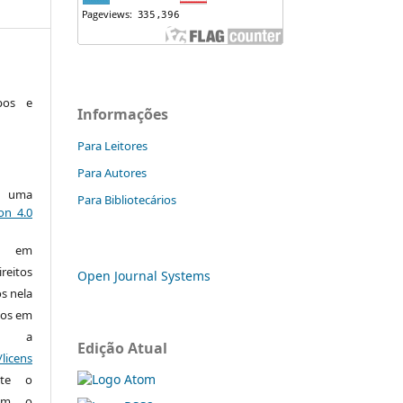
pos e
Informações
Para Leitores
Para Autores
ob uma
Para Bibliotecários
on 4.0
os em
reitos
Open Journal Systems
os nela
ços em
a a
Edição Atual
licens
te o
com o