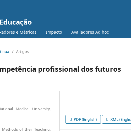
 Educação
xadores e Métricas
Impacto
Avaliadores Ad hoc
ntínua
/
Artigos
mpetência profissional dos futuros
ional Medical University,
PDF (English)
XML (Englis
 Methods of their Teaching,