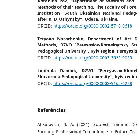
Antonina Pak,
Department of Western and 
Methods of their Teaching, The Faculty of For
Institution "South Ukrainian National Pedag
after K. D. Ushynsky", Odesa, Ukraine.
ORCID:
https://orcid.org/0000-0002-5718-0618
Tetyana Nosachenko,
Department of Art Di
Methods, DZVO “Pereyaslav-Khmelnytsky St
Pedagogical University”, Kyiv region, Pereyasla
ORCID:
https://orcid.org/0000-0003-3625-0055
Liudmila Daniluk,
DZVO “Pereyaslav-Khme
Skovoroda Pedagogical University”, Kyiv region
ORCID:
https://orcid.org/0000-0002-9165-6288
Referências
Alikulovich, B. A. (2021). Subject Training D
Forming Professional Competence in Future Teac