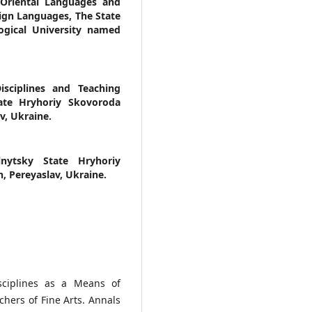
Oriental Languages and
eign Languages, The State
ogical University named
sciplines and Teaching
ate Hryhoriy Skovoroda
v, Ukraine.
lnytsky State Hryhoriy
, Pereyaslav, Ukraine.
isciplines as a Means of
hers of Fine Arts. Annals