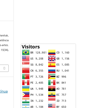
Daniluk,
etência
s-artes.
,
15
(34),
tínua