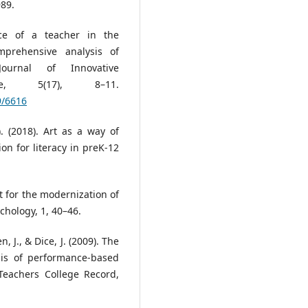
989.
nce of a teacher in the
prehensive analysis of
 Journal of Innovative
ce, 5(17), 8–11.
9/6616
). (2018). Art as a way of
on for literacy in preK-12
rt for the modernization of
hology, 1, 40–46.
J., & Dice, J. (2009). The
sis of performance-based
Teachers College Record,