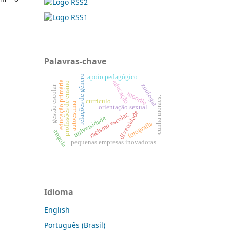
Palavras-chave
apoio pedagógico
relações de gênero
educação
educação primária
profissões de ensino
zoologia
gestão escolar
moodle
cunha moraes.
currículo
autoestima
orientação sexual
diversidade
racismo escolar.
universidade
fotografia
angola
pequenas empresas inovadoras
Idioma
English
Português (Brasil)