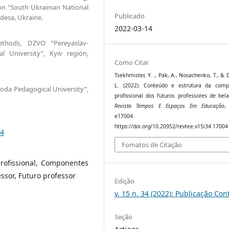
ion "South Ukrainian National
Publicado
desa, Ukraine.
2022-03-14
thods, DZVO “Pereyaslav-
 University”, Kyiv region,
Como Citar
Tsekhmister, Y. ., Pak, A., Nosachenko, T., & 
L. (2022). Conteúdo e estrutura da comp
oda Pedagogical University”,
profissional dos futuros professores de bela
Revista Tempos E Espaços Em Educação
e17004.
https://doi.org/10.20952/revtee.v15i34.17004
04
Fomatos de Citação
profissional, Componentes
ssor, Futuro professor
Edição
v. 15 n. 34 (2022): Publicação Con
Seção