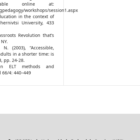
able online at:
gpedagogy/workshops/session1.aspx
ducation in the context of
hernivtsi University, 433
ssroots Revolution that’s
 NY.
 N. (2003), “Accessible,
dults in a shorter time: is
, pp. 24-28.
 in ELT methods and
 66/4: 440–449