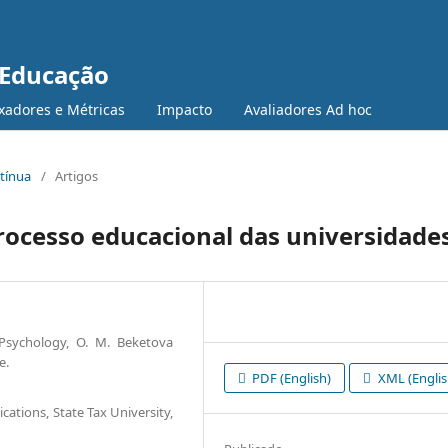
 Educação
xadores e Métricas
Impacto
Avaliadores Ad hoc
ntínua
/
Artigos
processo educacional das universidade
sychology, O. M. Beketova
e.
PDF (English)
XML (Englis
tions, State Tax University,