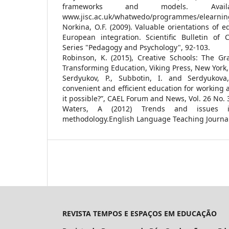
frameworks and models. Avail
www.jisc.ac.uk/whatwedo/programmes/elearnin
Norkina, O.F. (2009). Valuable orientations of e
European integration. Scientific Bulletin of C
Series "Pedagogy and Psychology", 92-103.
Robinson, K. (2015), Creative Schools: The Gra
Transforming Education, Viking Press, New York,
Serdyukov, P., Subbotin, I. and Serdyukova,
convenient and efficient education for working a
it possible?”, CAEL Forum and News, Vol. 26 No. 3
Waters, A (2012) Trends and issues
methodology.English Language Teaching Journal
REVISTA TEMPOS E ESPAÇOS EM EDUCAÇÃO