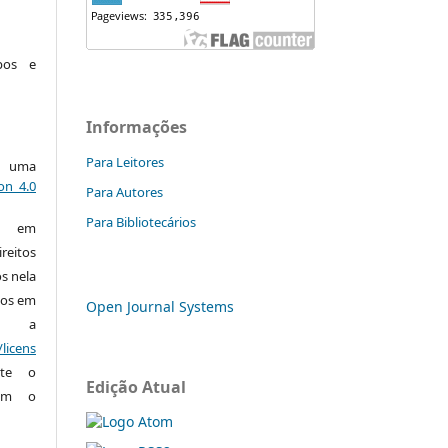
pos e
Informações
Para Leitores
ob uma
on 4.0
Para Autores
Para Bibliotecários
os em
reitos
os nela
ços em
Open Journal Systems
a a
licens
te o
Edição Atual
com o