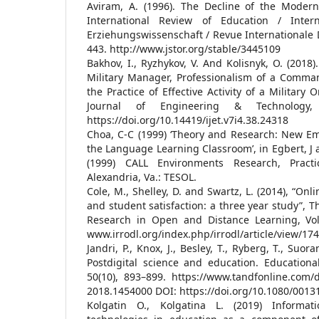
Aviram, A. (1996). The Decline of the Moder
International Review of Education / Interna
Erziehungswissenschaft / Revue Internationale D
443. http://www.jstor.org/stable/3445109
Bakhov, I., Ryzhykov, V. And Kolisnyk, O. (2018)
Military Manager, Professionalism of a Comma
the Practice of Effective Activity of a Military 
Journal of Engineering & Technology, 
https://doi.org/10.14419/ijet.v7i4.38.24318
Choa, C-C (1999) ‘Theory and Research: New E
the Language Learning Classroom’, in Egbert, J 
(1999) CALL Environments Research, Practi
Alexandria, Va.: TESOL.
Cole, M., Shelley, D. and Swartz, L. (2014), “Onli
and student satisfaction: a three year study”, T
Research in Open and Distance Learning, Vol.
www.irrodl.org/index.php/irrodl/article/view/17
Jandri, P., Knox, J., Besley, T., Ryberg, T., Suora
Postdigital science and education. Educationa
50(10), 893–899. https://www.tandfonline.com/
2018.1454000 DOI: https://doi.org/10.1080/001
Kolgatin O., Kolgatina L. (2019) Informa