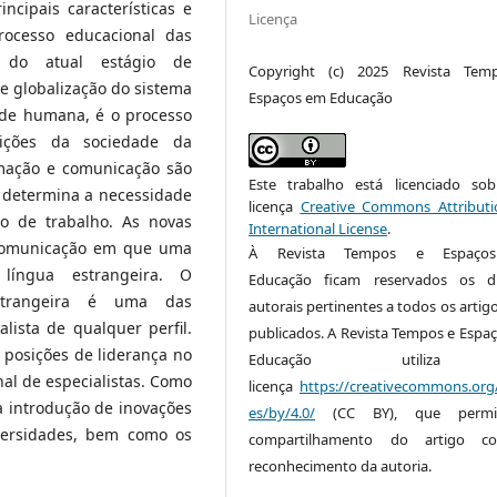
ncipais características e
Licença
processo educacional das
l do atual estágio de
Copyright (c) 2025 Revista Tem
e globalização do sistema
Espaços em Educação
ade humana, é o processo
ições da sociedade da
rmação e comunicação são
Este trabalho está licenciado s
o determina a necessidade
licença
Creative Commons Attributi
o de trabalho. As novas
International License
.
 comunicação em que uma
À Revista Tempos e Espaç
íngua estrangeira. O
Educação ficam reservados os di
strangeira é uma das
autorais pertinentes a todos os artig
lista de qualquer perfil.
publicados. A Revista Tempos e Espa
 posições de liderança no
Educação utiliz
al de especialistas. Como
licença
https://creativecommons.org/
a introdução de inovações
es/by/4.0/
(CC BY), que permi
iversidades, bem como os
compartilhamento do artigo 
reconhecimento da autoria.