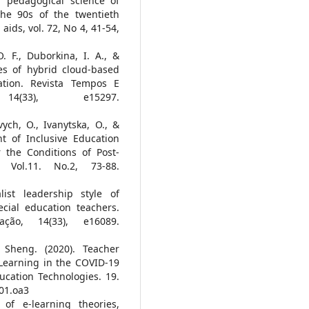
 pedagogical science of
the 90s of the twentieth
ids, vol. 72, No 4, 41-54,
. F., Duborkina, I. A., &
ces of hybrid cloud-based
ation. Revista Tempos E
(33), e15297.
ych, O., Ivanytska, O., &
nt of Inclusive Education
 the Conditions of Post-
 Vol.11. No.2, 73-88.
ist leadership style of
cial education teachers.
ão, 14(33), e16089.
heng. (2020). Teacher
 Learning in the COVID-19
ucation Technologies. 19.
101.oa3
of e-learning theories,