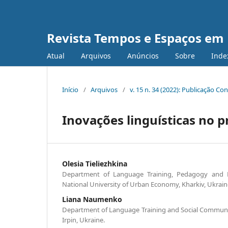
Revista Tempos e Espaços em
Atual
Arquivos
Anúncios
Sobre
Inde
Início
/
Arquivos
/
v. 15 n. 34 (2022): Publicação Co
Inovações linguísticas no 
Olesia Tieliezhkina
Department of Language Training, Pedagogy and P
National University of Urban Economy, Kharkiv, Ukrain
Liana Naumenko
Department of Language Training and Social Communica
Irpin, Ukraine.