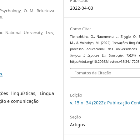
Publicado
2022-04-03
sychology, O. M. Beketova
e.
Como Citar
 National University, Lviv,
Tieliezhkina, O., Naumenko, L., Zhyglo, O.,
М., & Voloshyn, M. (2022). Inovações linguís
processo educacional das universidades
Tempos E Espaços Em Educação
,
15
(34), 
https://doi.org/10.20952/revtee.v15i34.17203
Fomatos de Citação
03
ções linguísticas, Língua
Edição
ação e comunicação
v. 15 n. 34 (2022): Publicação Con
Seção
Artigos