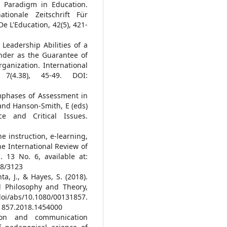
n Paradigm in Education.
tionale Zeitschrift Für
e L'Education, 42(5), 421-
. Leadership Abilities of a
nder as the Guarantee of
Organization. International
7(4.38), 45-49. DOI:
mphases of Assessment in
and Hanson-Smith, E (eds)
ce and Critical Issues.
ne instruction, e-learning,
he International Review of
 13 No. 6, available at:
48/3123
nta, J., & Hayes, S. (2018).
l Philosophy and Theory,
doi/abs/10.1080/00131857.
31857.2018.1454000
tion and communication