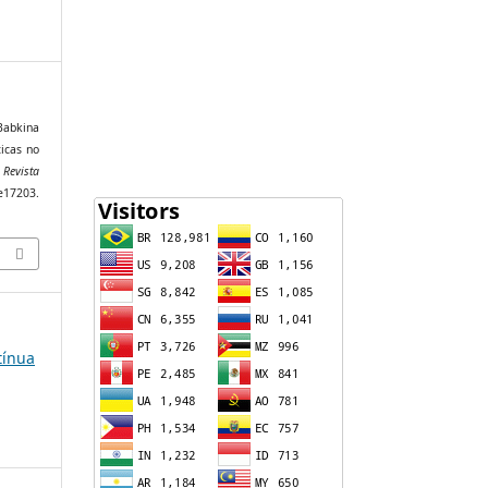
 Babkina
ticas no
.
Revista
e17203.
tínua