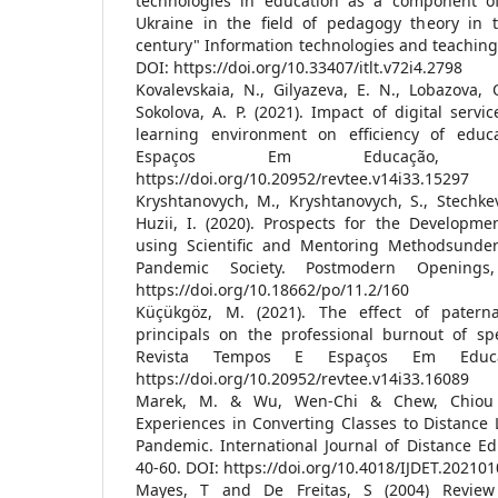
technologies in education as a component of
Ukraine in the field of pedagogy theory in 
century" Information technologies and teaching a
DOI: https://doi.org/10.33407/itlt.v72i4.2798
Kovalevskaia, N., Gilyazeva, E. N., Lobazova, O
Sokolova, A. P. (2021). Impact of digital servi
learning environment on efficiency of educ
Espaços Em Educação, 14
https://doi.org/10.20952/revtee.v14i33.15297
Kryshtanovych, M., Kryshtanovych, S., Stechkev
Huzii, I. (2020). Prospects for the Developme
using Scientific and Mentoring Methodsunder
Pandemic Society. Postmodern Openings,
https://doi.org/10.18662/po/11.2/160
Küçükgöz, M. (2021). The effect of paternal
principals on the professional burnout of spe
Revista Tempos E Espaços Em Educaç
https://doi.org/10.20952/revtee.v14i33.16089
Marek, M. & Wu, Wen-Chi & Chew, Chiou S
Experiences in Converting Classes to Distance
Pandemic. International Journal of Distance Ed
40-60. DOI: https://doi.org/10.4018/IJDET.20210
Mayes, T and De Freitas, S (2004) Review 