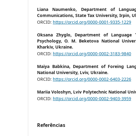
Liana Naumenko,
Department of Languag
Communications, State Tax University, Irpin, U
ORCID:
https://orcid.org/0000-0001-9335-1229
Oksana Zhyglo,
Department of Language T
Psychology, O. M. Beketova National Unive
Kharkiv, Ukraine.
ORCID:
https://orcid.org/0000-0002-3183-9840
Маiya Babkina,
Department of Foreing Lang
National University, Lviv, Ukraine.
ORCID:
https://orcid.org/0000-0002-6403-2226
Mariia Voloshyn,
Lviv Polytechnic National Uni
ORCID:
https://orcid.org/0000-0002-9403-3959
Referências