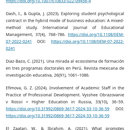
https://doi.org/10.1007/s10833-022-09456-4
Dash, I., & Gupta, J. (2023). Exploring student psychological
contract in the hybrid mode of business education: A mixed-
method study. International Journal of Educational
Management, 37(4), 768–786.
https://doi.org/10.1108/IJEM-
07-2022-0241
DOI:
https://doi.org/10.1108/IJEM-07-2022-
0241
Diaz-Bazo, C. (2021). Una mirada al ecosistema de formación
en tres programas doctorales en Perú. Revista mexicana de
investigación educativa, 26(91), 1061–1086.
Efimova, G. Z. (2024). Involvement of Academic Staff in the
Practice of Professional Development. Vysshee Obrazovanie
v Rossii = Higher Education in Russia, 33(10), 36–59.
https://doi.org/10.31992/0869-3617-2024-33-10-36-59
DOI:
https://doi.org/10.31992/0869-3617-2024-33-10-36-59
El Zaatari, W., & Ibrahim, A. (2021). What promotes