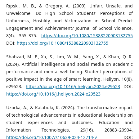
Ripski, M. B., & Gregory, A. (2009). Unfair, Unsafe, and
Unwelcome: Do High School Students’ Perceptions of
Unfairness, Hostility, and Victimization in School Predict
Engagement and Achievement? Journal of School Violence,
8(4), 355–375.
https://doi.org/10.1080/15388220903132755
DOI:
https://doi.org/10.1080/15388220903132755
Shahzad, M. F., Xu, S., Lim, W. M., Yang, X., & Khan, Q. R.
(2024). Artificial intelligence and social media on academic
performance and mental well-being: Student perceptions of
positive impact in the age of smart learning. Heliyon, 10(8),
e29523.
https://doi.org/10.1016/j.heliyon.2024.e29523
DOI:
https://doi.org/10.1016/j.heliyon.2024.e29523
Uzorka, A., & Kalabuki, K. (2024). The transformative impact
of technological advancements in educational leadership on
student experiences and outcomes. Education and
Information Technologies, 29(16), 20883–20904.
https://doi.org/10.1007/s10639-024-12714-y
DOI: