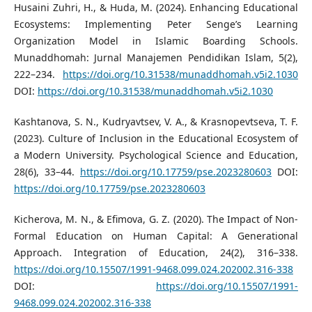
Husaini Zuhri, H., & Huda, M. (2024). Enhancing Educational
Ecosystems: Implementing Peter Senge’s Learning
Organization Model in Islamic Boarding Schools.
Munaddhomah: Jurnal Manajemen Pendidikan Islam, 5(2),
222–234.
https://doi.org/10.31538/munaddhomah.v5i2.1030
DOI:
https://doi.org/10.31538/munaddhomah.v5i2.1030
Kashtanova, S. N., Kudryavtsev, V. A., & Krasnopevtseva, T. F.
(2023). Culture of Inclusion in the Educational Ecosystem of
a Modern University. Psychological Science and Education,
28(6), 33–44.
https://doi.org/10.17759/pse.2023280603
DOI:
https://doi.org/10.17759/pse.2023280603
Kicherova, M. N., & Efimova, G. Z. (2020). The Impact of Non-
Formal Education on Human Capital: A Generational
Approach. Integration of Education, 24(2), 316–338.
https://doi.org/10.15507/1991-9468.099.024.202002.316-338
DOI:
https://doi.org/10.15507/1991-
9468.099.024.202002.316-338