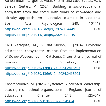
Boned Ribas, P., Iglesias Vidal, E., Sierralta Covarrubias, A., &
Esteban-Guitart, M. (2024). Building a socio-educational
ecosystem from the community funds of knowledge and
identity approach. An illustrative example in Catalonia,
Spain. Acta Psychologica, 249, 104449.
https://doi.org/10.1016/j.actpsy.2024.104449
DOI:
https://doi.org/10.1016/j.actpsy.2024.104449
Civís Zaragoza, M., & Díaz-Gibson, J. (2024). Exploring
educational ecosystems: Insights from the implementation
of SchoolWeavers tool in Catalonia. International Journal of
Leadership in Education, 1–19.
https://doi.org/10.1080/13603124.2024.2418605
DOI:
https://doi.org/10.1080/13603124.2024.2418605
Constantinides, M. (2023). Systemically oriented leadership:
Leading multi-school organisations in England. Journal of
Educational Change, 24(3), 525–547.
https://doi.org/10.1007/s10833-022-09456-4
DOI: