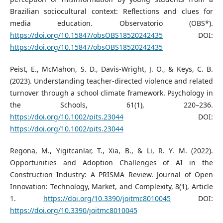
Brazilian sociocultural context: Reflections and clues for
media education. Observatorio (OBS*).
https://doi.org/10.15847/obsOBS18520242435
DOI:
https://doi.org/10.15847/obsOBS18520242435
Peist, E., McMahon, S. D., Davis‐Wright, J. O., & Keys, C. B.
(2023). Understanding teacher‐directed violence and related
turnover through a school climate framework. Psychology in
the Schools, 61(1), 220–236.
https://doi.org/10.1002/pits.23044
DOI:
https://doi.org/10.1002/pits.23044
Regona, M., Yigitcanlar, T., Xia, B., & Li, R. Y. M. (2022).
Opportunities and Adoption Challenges of AI in the
Construction Industry: A PRISMA Review. Journal of Open
Innovation: Technology, Market, and Complexity, 8(1), Article
1.
https://doi.org/10.3390/joitmc8010045
DOI:
https://doi.org/10.3390/joitmc8010045