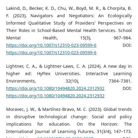
Lakind, D., Becker, K. D., Chu, W., Boyd, M. R., & Chorpita, B.
F. (2023). Navigators and Negotiators: An Ecologically
Informed Qualitative Study of Providers’ Perspectives on
Their Roles in School-Based Mental Health Services. School
Mental Health, 15(3), 967–984.
https://doi.org/10.1007/s12310-023-09599-6
DOI:
https://doi.org/10.1007/s12310-023-09599-6
Lightner, C. A., & Lightner-Laws, C. A. (2024). A new day in
higher ed: HyFlex Universities. Interactive Learning
Environments, 32(10), 7364–7381.
https://doi.org/10.1080/10494820.2024.2312932
DOI:
https://doi.org/10.1080/10494820.2024.2312932
Moravec, J. W., & Martínez-Bravo, M. C. (2023). Global trends
in disruptive technological change: Social and policy
implications for education. On the Horizon: The
International Journal of Learning Futures, 31(3/4), 147–173.