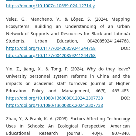
https://doi.org/10.1007/s10639-024-12714-y
Velez, G., Mancheno, V., & López, S. (2024). Mapping
Ecosystems: Building an Understanding of an Urban
Network of Supports and Resources for Black and Latino/a
Students. Urban Education, 00420859241244768.
https://doi.org/10.1177/00420859241244768
DOI:
https://doi.org/10.1177/00420859241244768
Yin, Z., Jiang, X., & Tong, P. (2024). Why do they leave?
University personnel system reforms in China and the
impacts on academic staff turnover. Journal of Higher
Education Policy and Management, 46(5), 463–483.
https://doi.org/10.1080/1360080X.2024.2307738
DOI:
https://doi.org/10.1080/1360080X.2024.2307738
Zhao, Y., & Frank, K. A. (2003). Factors Affecting Technology
Uses in Schools: An Ecological Perspective. American
Educational Research Journal, 40(4), 807–840.