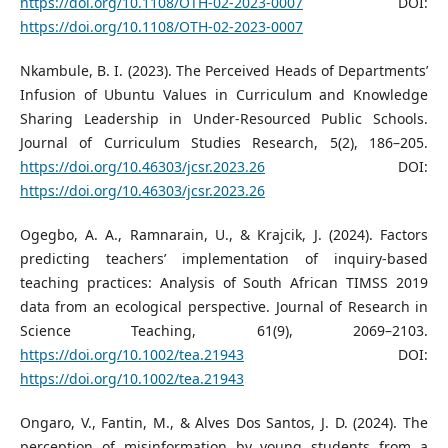
https://doi.org/10.1108/OTH-02-2023-0007
DOI:
https://doi.org/10.1108/OTH-02-2023-0007
Nkambule, B. I. (2023). The Perceived Heads of Departments’
Infusion of Ubuntu Values in Curriculum and Knowledge
Sharing Leadership in Under-Resourced Public Schools.
Journal of Curriculum Studies Research, 5(2), 186–205.
https://doi.org/10.46303/jcsr.2023.26
DOI:
https://doi.org/10.46303/jcsr.2023.26
Ogegbo, A. A., Ramnarain, U., & Krajcik, J. (2024). Factors
predicting teachers’ implementation of inquiry-based
teaching practices: Analysis of South African TIMSS 2019
data from an ecological perspective. Journal of Research in
Science Teaching, 61(9), 2069–2103.
https://doi.org/10.1002/tea.21943
DOI:
https://doi.org/10.1002/tea.21943
Ongaro, V., Fantin, M., & Alves Dos Santos, J. D. (2024). The
perception of misinformation by young students from a