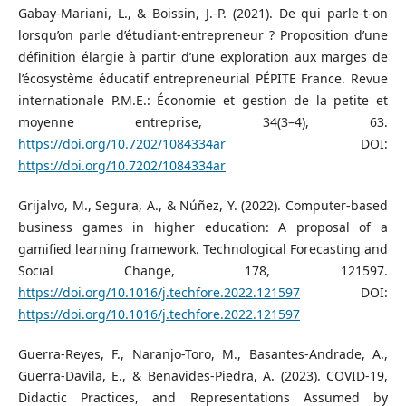
Gabay-Mariani, L., & Boissin, J.-P. (2021). De qui parle-t-on
lorsqu’on parle d’étudiant-entrepreneur ? Proposition d’une
définition élargie à partir d’une exploration aux marges de
l’écosystème éducatif entrepreneurial PÉPITE France. Revue
internationale P.M.E.: Économie et gestion de la petite et
moyenne entreprise, 34(3–4), 63.
https://doi.org/10.7202/1084334ar
DOI:
https://doi.org/10.7202/1084334ar
Grijalvo, M., Segura, A., & Núñez, Y. (2022). Computer-based
business games in higher education: A proposal of a
gamified learning framework. Technological Forecasting and
Social Change, 178, 121597.
https://doi.org/10.1016/j.techfore.2022.121597
DOI:
https://doi.org/10.1016/j.techfore.2022.121597
Guerra-Reyes, F., Naranjo-Toro, M., Basantes-Andrade, A.,
Guerra-Davila, E., & Benavides-Piedra, A. (2023). COVID-19,
Didactic Practices, and Representations Assumed by