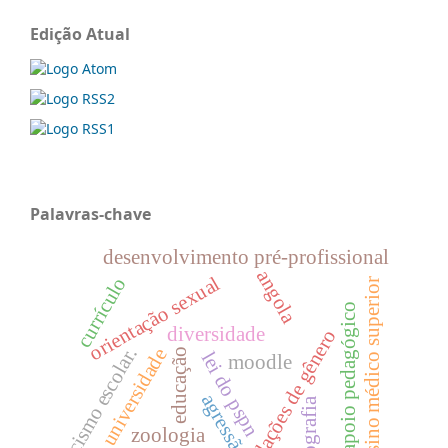
Edição Atual
Palavras-chave
desenvolvimento pré-profissional
angola
orientação sexual
currículo
ensino médico superior
apoio pedagógico
diversidade
relações de gênero
racismo escolar.
universidade
educação
lei do pspn
moodle
agressão
fotografia
zoologia