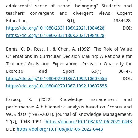
adolescents’ sense of school belonging? Students and
teachers’ convergent and divergent views. Cogent
Education, 8(1), 1984628.
https://doi.org/10.1080/2331186X.2021.1984628
DOI:
https://doi.org/10.1080/2331186X.2021.1984628
Ennis, C. D., Ross, J., & Chen, A. (1992). The Role of Value
Orientations in Curricular Decision Making: A Rationale for
Teachers’ Goals and Expectations. Research Quarterly for
Exercise and Sport, 63(1), 38–47.
https://doi.org/10.1080/02701367.1992.10607555
DOI:
https://doi.org/10.1080/02701367.1992.10607555
Farooq, R. (2022). Knowledge management and
performance: A bibliometric analysis based on Scopus and
WOS data (1988–2021). Journal of Knowledge Management,
27(7), 1948–1991.
https://doi.org/10.1108/JKM-06-2022-0443
DOI:
https://doi.org/10.1108/JKM-06-2022-0443