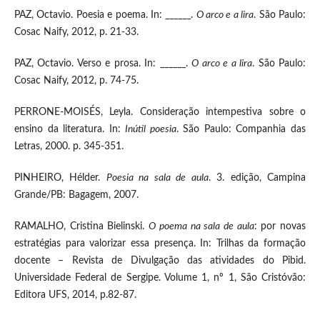
PAZ, Octavio. Poesia e poema. In: ______.
O arco e a lira
. São Paulo:
Cosac Naify, 2012, p. 21-33.
PAZ, Octavio. Verso e prosa. In: ______.
O arco e a lira
. São Paulo:
Cosac Naify, 2012, p. 74-75.
PERRONE-MOISÉS, Leyla. Consideração intempestiva sobre o
ensino da literatura. In:
Inútil poesia
. São Paulo: Companhia das
Letras, 2000. p. 345-351.
PINHEIRO, Hélder.
Poesia na sala de aula
. 3. edição, Campina
Grande/PB: Bagagem, 2007.
RAMALHO, Cristina Bielinski.
O poema na sala de aula
: por novas
estratégias para valorizar essa presença. In: Trilhas da formação
docente – Revista de Divulgação das atividades do Pibid.
Universidade Federal de Sergipe. Volume 1, nº 1, São Cristóvão:
Editora UFS, 2014, p.82-87.