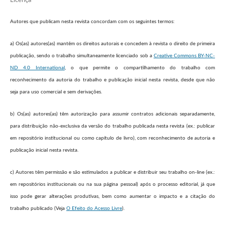
Licença
Autores que publicam nesta revista concordam com os seguintes termos:
a) Os(as) autores(as) mantêm os direitos autorais e concedem à revista o direito de primeira
publicação, sendo o trabalho simultaneamente licenciado sob a
Creative Commons BY-NC-
ND 4.0 International
, o que permite o compartilhamento do trabalho com
reconhecimento da autoria do trabalho e publicação inicial nesta revista, desde que não
seja para uso comercial e sem derivações.
b) Os(as) autores(as) têm autorização para assumir contratos adicionais separadamente,
para distribuição não-exclusiva da versão do trabalho publicada nesta revista (ex.: publicar
em repositório institucional ou como capítulo de livro), com reconhecimento de autoria e
publicação inicial nesta revista.
c) Autores têm permissão e são estimulados a publicar e distribuir seu trabalho on-line (ex.:
em repositórios institucionais ou na sua página pessoal) após o processo editorial, já que
isso pode gerar alterações produtivas, bem como aumentar o impacto e a citação do
trabalho publicado (Veja
O Efeito do Acesso Livre
).