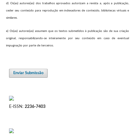
d) Os(as) autores(as) dos trabalhos aprovados autorizam a revista a, após a publicação,
ceder seu conteúdo para reprodução em indexadores de conteúdo, bibliotecas virtuais e
similares.
e) Os(as) autores(as) assumem que os textos submetidos à publicação são de sua criação
original, responsabilizando-se inteiramente por seu conteúdo em caso de eventual
impugnação por parte de terceiros.
Enviar Submissão
E-ISSN:
2236-7403