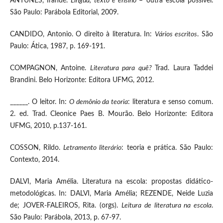
ANTUNES, Irandé.
Língua, texto e ensino
– outra escola possível.
São Paulo: Parábola Editorial, 2009.
CANDIDO, Antonio. O direito à literatura. In:
Vários escritos
. São
Paulo: Ática, 1987, p. 169-191.
COMPAGNON, Antoine.
Literatura para quê?
Trad. Laura Taddei
Brandini. Belo Horizonte: Editora UFMG, 2012.
______. O leitor. In:
O demônio da teoria
: literatura e senso comum.
2. ed. Trad. Cleonice Paes B. Mourão. Belo Horizonte: Editora
UFMG, 2010, p.137-161.
COSSON, Rildo.
Letramento literário
: teoria e prática. São Paulo:
Contexto, 2014.
DALVI, Maria Amélia. Literatura na escola: propostas didático-
metodológicas. In: DALVI, Maria Amélia; REZENDE, Neide Luzia
de; JOVER-FALEIROS, Rita. (orgs).
Leitura de literatura na escola
.
São Paulo: Parábola, 2013, p. 67-97.