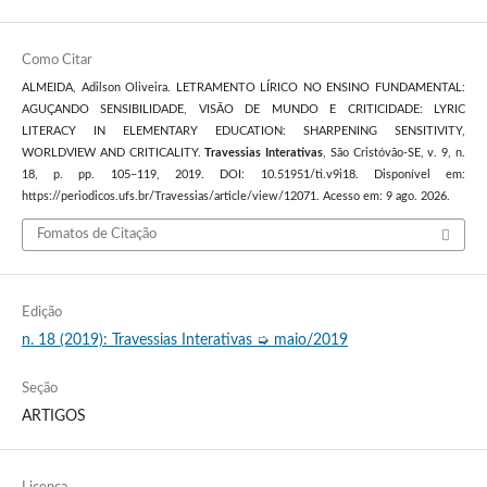
Como Citar
ALMEIDA, Adilson Oliveira. LETRAMENTO LÍRICO NO ENSINO FUNDAMENTAL:
AGUÇANDO SENSIBILIDADE, VISÃO DE MUNDO E CRITICIDADE: LYRIC
LITERACY IN ELEMENTARY EDUCATION: SHARPENING SENSITIVITY,
WORLDVIEW AND CRITICALITY.
Travessias Interativas
, São Cristóvão-SE, v. 9, n.
18, p. pp. 105–119, 2019. DOI: 10.51951/ti.v9i18. Disponível em:
https://periodicos.ufs.br/Travessias/article/view/12071. Acesso em: 9 ago. 2026.
Fomatos de Citação
Edição
n. 18 (2019): Travessias Interativas ➭ maio/2019
Seção
ARTIGOS