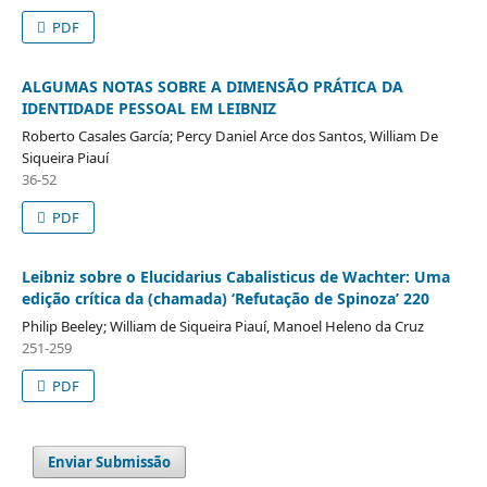
PDF
ALGUMAS NOTAS SOBRE A DIMENSÃO PRÁTICA DA
IDENTIDADE PESSOAL EM LEIBNIZ
Roberto Casales García; Percy Daniel Arce dos Santos, William De
Siqueira Piauí
36-52
PDF
Leibniz sobre o Elucidarius Cabalisticus de Wachter: Uma
edição crítica da (chamada) ‘Refutação de Spinoza’ 220
Philip Beeley; William de Siqueira Piauí, Manoel Heleno da Cruz
251-259
PDF
Enviar Submissão