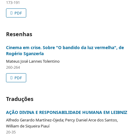
173-191
PDF
Resenhas
Cinema em crise. Sobre "O bandido da luz vermelha", de
Rogério Sganzerla
Mateus José Lannes Tolentino
260-264
PDF
Traduções
AÇÃO DIVINA E RESPONSABILIDADE HUMANA EM LEIBNIZ
Alfredo Gerardo Martínez-Ojeda; Percy Daniel Arce dos Santos,
William de Siqueira Piauí
20-35