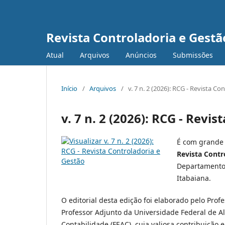
Revista Controladoria e Gestã
Atual
Arquivos
Anúncios
Submissões
Início
/
Arquivos
/
v. 7 n. 2 (2026): RCG - Revista C
v. 7 n. 2 (2026): RCG - Revi
É com grande 
Revista Contr
Departamento 
Itabaiana.
O editorial desta edição foi elaborado pelo Prof
Professor Adjunto da Universidade Federal de A
Contabilidade (FEAC), cuja valiosa contribuição