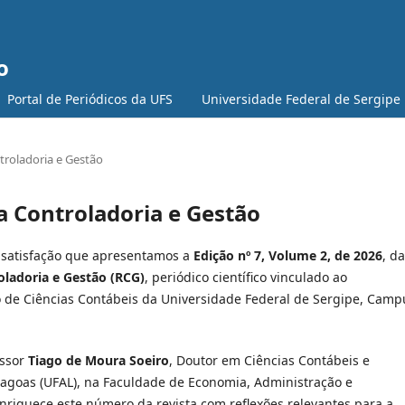
o
Portal de Periódicos da UFS
Universidade Federal de Sergipe
ontroladoria e Gestão
sta Controladoria e Gestão
satisfação que apresentamos a
Edição nº 7, Volume 2, de 2026
, da
oladoria e Gestão (RCG)
, periódico científico vinculado ao
de Ciências Contábeis da Universidade Federal de Sergipe, Camp
essor
Tiago de Moura Soeiro
, Doutor em Ciências Contábeis e
lagoas (UFAL), na Faculdade de Economia, Administração e
 enriquece este número da revista com reflexões relevantes para a