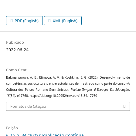
PDF (English)
XML (English)
Publicado
2022-06-24
Como Citar
Bakmansurova, A. B., Efimova, A. V., & Koshkina, E. G. (2022). Desenvolvimento de
competências socioculturais entre estudantes de mestrado como parte do curso «A
Cultura dos Países Romano-Germânicos».
Revista Tempos E Espaços Em Educação
,
15
(34), e17760. https://doi.org/10.20952/revtee.v15i34.17760
Fomatos de Citação
Edição
v. 15 n. 34 (2022): Publicação Contínua