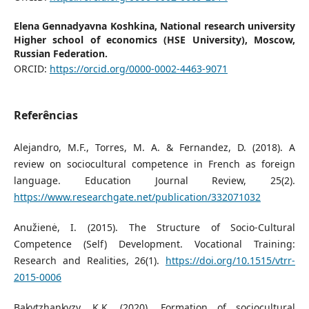
Elena Gennadyavna Koshkina,
National research university
Higher school of economics (HSE University), Moscow,
Russian Federation.
ORCID:
https://orcid.org/0000-0002-4463-9071
Referências
Alejandro, M.F., Torres, M. A. & Fernandez, D. (2018). A
review on sociocultural competence in French as foreign
language. Education Journal Review, 25(2).
https://www.researchgate.net/publication/332071032
Anužienė, I. (2015). The Structure of Socio-Cultural
Competence (Self) Development. Vocational Training:
Research and Realities, 26(1).
https://doi.org/10.1515/vtrr-
2015-0006
Bakytzhankyzy, K.K. (2020). Formation of sociocultural