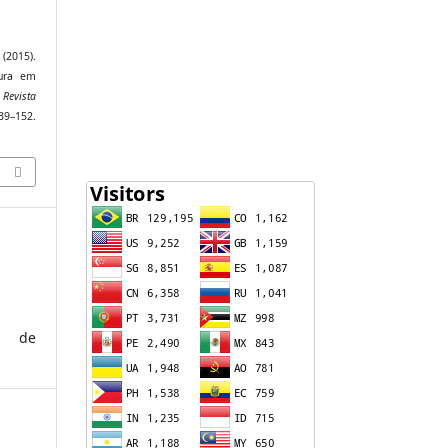
2015).
tura em
.
Revista
39–152.
o de