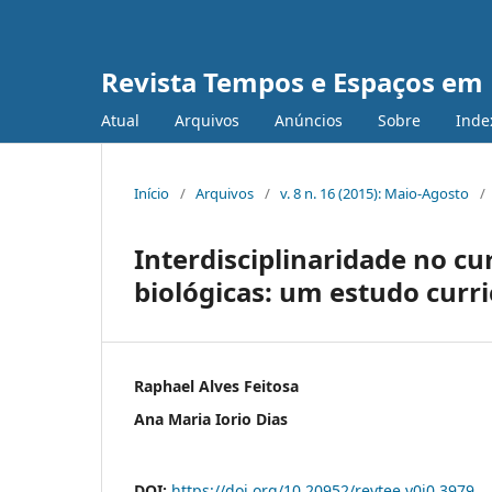
Revista Tempos e Espaços em
Atual
Arquivos
Anúncios
Sobre
Inde
Início
/
Arquivos
/
v. 8 n. 16 (2015): Maio-Agosto
/
Interdisciplinaridade no cu
biológicas: um estudo curri
Raphael Alves Feitosa
Ana Maria Iorio Dias
DOI:
https://doi.org/10.20952/revtee.v0i0.3979