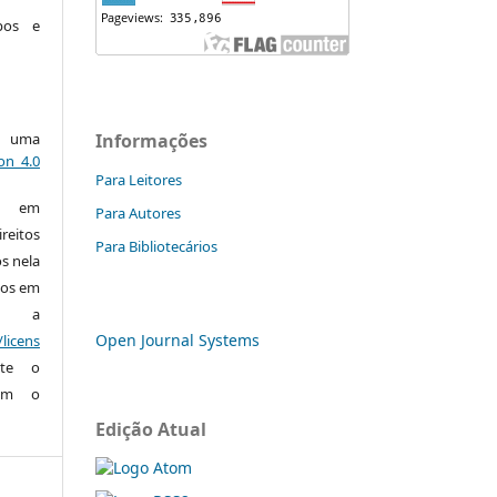
pos e
ob uma
Informações
on 4.0
Para Leitores
os em
Para Autores
reitos
Para Bibliotecários
os nela
ços em
a a
Open Journal Systems
licens
te o
com o
Edição Atual