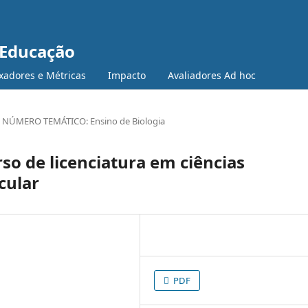
 Educação
xadores e Métricas
Impacto
Avaliadores Ad hoc
NÚMERO TEMÁTICO: Ensino de Biologia
rso de licenciatura em ciências
cular
PDF