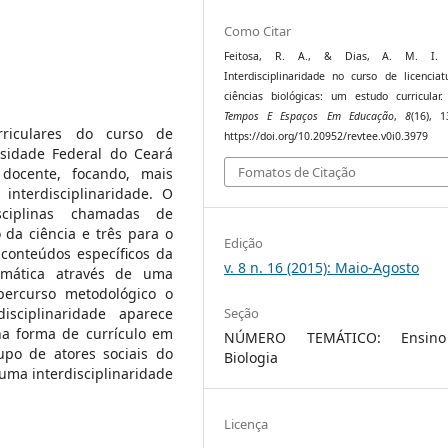
Como Citar
Feitosa, R. A., & Dias, A. M. I. (
Interdisciplinaridade no curso de licencia
ciências biológicas: um estudo curricular
Tempos E Espaços Em Educação
,
8
(16), 1
rriculares do curso de
https://doi.org/10.20952/revtee.v0i0.3979
rsidade Federal do Ceará
Fomatos de Citação
docente, focando, mais
nterdisciplinaridade. O
ciplinas chamadas de
 da ciência e três para o
Edição
 conteúdos específicos da
v. 8 n. 16 (2015): Maio-Agosto
emática através de uma
 percurso metodológico o
Seção
sciplinaridade aparece
a forma de currículo em
NÚMERO TEMÁTICO: Ensin
rupo de atores sociais do
Biologia
 uma interdisciplinaridade
Licença