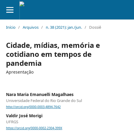
Início
/
Arquivos
/
n. 38 (2021): jan./jun.
/
Dossiê
Cidade, mídias, memória e
cotidiano em tempos de
pandemia
Apresentação
Nara Maria Emanuelli Magalhaes
Universidade Federal do Rio Grande do Sul
http://orcid.org/0000-0003-4894-7642
Valdir José Morigi
UFRGS
https://orcid.org/0000-0002-2304-399X