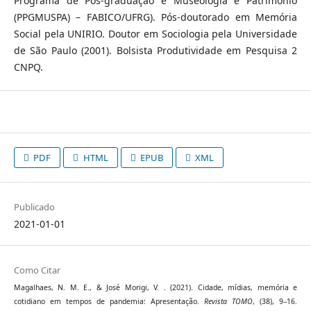
Programa de Pós-graduação e Museologia e Patrimônio
(PPGMUSPA) – FABICO/UFRG). Pós-doutorado em Memória
Social pela UNIRIO. Doutor em Sociologia pela Universidade
de São Paulo (2001). Bolsista Produtividade em Pesquisa 2
CNPQ.
PDF
HTML
EPUB
XML
Publicado
2021-01-01
Como Citar
Magalhaes, N. M. E., & José Morigi, V. . (2021). Cidade, mídias, memória e
cotidiano em tempos de pandemia: Apresentação.
Revista TOMO
, (38), 9–16.