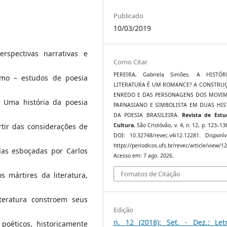
Publicado
10/03/2019
rspectivas narrativas e
Como Citar
PEREIRA, Gabriela Simões. A HISTÓ
mo – estudos de poesia
LITERATURA É UM ROMANCE? A CONSTRU
ENREDO E DAS PERSONAGENS DOS MOVI
e Uma história da poesia
PARNASIANO E SIMBOLISTA EM DUAS HIS
DA POESIA BRASILEIRA.
Revista de Est
rtir das considerações de
Cultura
, São Cristóvão, v. 4, n. 12, p. 123–13
DOI: 10.32748/revec.v4i12.12281. Disponí
https://periodicos.ufs.br/revec/article/view/1
las esboçadas por Carlos
Acesso em: 7 ago. 2026.
Fomatos de Citação
s mártires da literatura,
teratura constroem seus
Edição
n. 12 (2018): Set. - Dez.: Let
poéticos, historicamente