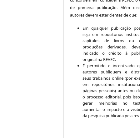
de primeira publicação. Além dis
autores devem estar cientes de que:
Em qualquer publicação post
seja em repositórios instituci
capítulos de livros ou o
produções derivadas, dev
indicado o crédito à publ
original na REVEC.
É permitido e incentivado 
autores publiquem e distr
seus trabalhos online (por ex
em repositórios institucion
páginas pessoais) antes ou d
o processo editorial, pois iss
gerar melhorias no te
aumentar o impacto e a visibi
da pesquisa publicada pela revi