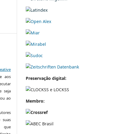
eative
te aos
Preservação digital:
xecutar
e seja
 ou ao
Membro:
tores
e suas
o que
ireito