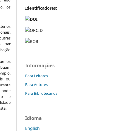
so, os
Identificador
es:
erior,
onais,
utras
e ser
icação
que os
Informações
ibuam
emplo,
Para Leitores
ais ou
Para Autores
urante
o pode
Para Bibliotecários
xto e
lidade
sta.
Idioma
English