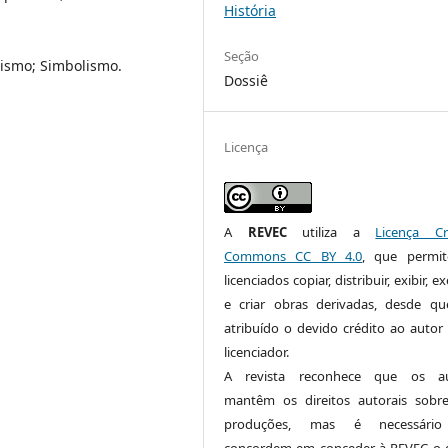
História
Seção
nismo; Simbolismo.
Dossiê
Licença
A
REVEC
utiliza a
Licença Cr
Commons CC BY 4.0
, que permi
licenciados copiar, distribuir, exibir, e
e criar obras derivadas, desde qu
atribuído o devido crédito ao autor
licenciador.
A revista reconhece que os au
mantêm os direitos autorais sobr
produções, mas é necessári
concordem em conceder à REVEC o d