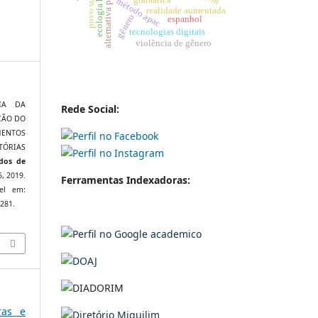
ecologia humana
alternativa prisional
povo surdo
gramática
método apac
realidade aumentada
gênero
espanhol
tecnologias digitais
violência de gênero
RIA DA
Rede Social:
ÇÃO DO
MENTOS
TÓRIAS
udos de
6, 2019.
Ferramentas Indexadoras:
vel em:
2281.
ras e