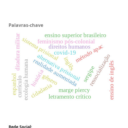
Palavras-chave
ensino superior brasileiro
ditadura militar
sistema prisional
feminismo pós-colonial
método apac
direitos humanos
covid-19
alternativa prisional
ressocialização
inglês
realidade aumentada
ecologia humana
ensino de inglês
sergipe
história
gênero
espanhol
currículo
cidadania
marge piercy
letramento crítico
Rede Social: