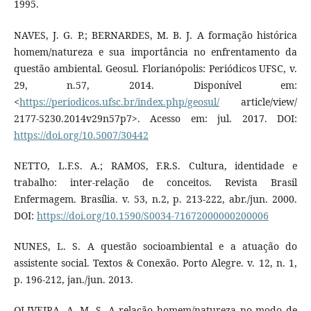
1995.
NAVES, J. G. P.; BERNARDES, M. B. J. A formação histórica
homem/natureza e sua importância no enfrentamento da
questão ambiental. Geosul. Florianópolis: Periódicos UFSC, v.
29, n.57, 2014. Disponível em:
<
https://periodicos.ufsc.br/index.php/geosul/
article/view/
2177-5230.2014v29n57p7>. Acesso em: jul. 2017. DOI:
https://doi.org/10.5007/30442
NETTO, L.F.S. A.; RAMOS, F.R.S. Cultura, identidade e
trabalho: inter-relação de conceitos. Revista Brasil
Enfermagem. Brasília. v. 53, n.2, p. 213-222, abr./jun. 2000.
DOI:
https://doi.org/10.1590/S0034-71672000000200006
NUNES, L. S. A questão socioambiental e a atuação do
assistente social. Textos & Conexão. Porto Alegre. v. 12, n. 1,
p. 196-212, jan./jun. 2013.
OLIVEIRA, A. M. S. A relação homem/natureza no modo de