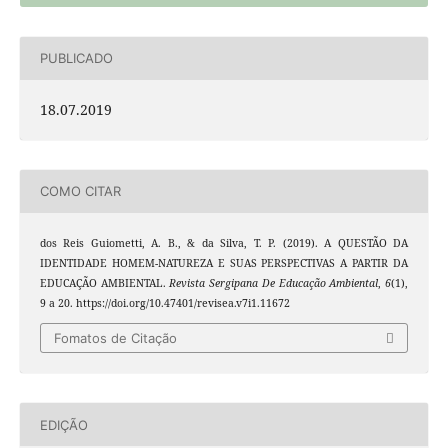
PUBLICADO
18.07.2019
COMO CITAR
dos Reis Guiometti, A. B., & da Silva, T. P. (2019). A QUESTÃO DA
IDENTIDADE HOMEM-NATUREZA E SUAS PERSPECTIVAS A PARTIR DA
EDUCAÇÃO AMBIENTAL.
Revista Sergipana De Educação Ambiental
,
6
(1),
9 a 20. https://doi.org/10.47401/revisea.v7i1.11672
Fomatos de Citação
EDIÇÃO