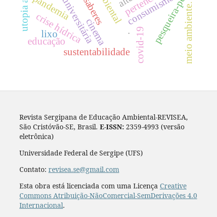
extensão universitária
consumismo
pandemia
pesqueira-pe
meio ambiente.
crise hídrica
cinema
covid-19
.
lixo
educação
sustentabilidade
Revista Sergipana de Educação Ambiental-REVISEA,
São Cristóvão-SE, Brasil.
E-ISSN:
2359-4993 (versão
eletrônica)
Universidade Federal de Sergipe (UFS)
Contato:
revisea.se@gmail.com
Esta obra está licenciada com uma Licença
Creative
Commons Atribuição-NãoComercial-SemDerivações 4.0
Internacional
.