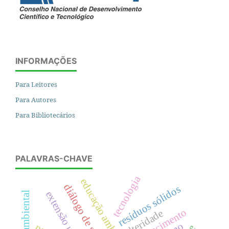
INFORMAÇÕES
Para Leitores
Para Autores
Para Bibliotecários
PALAVRAS-CHAVE
tecnologia
educação ambiental
diálogo de saberes
resíduos sólidos
utopia ambiental
pertencimento
alteridade