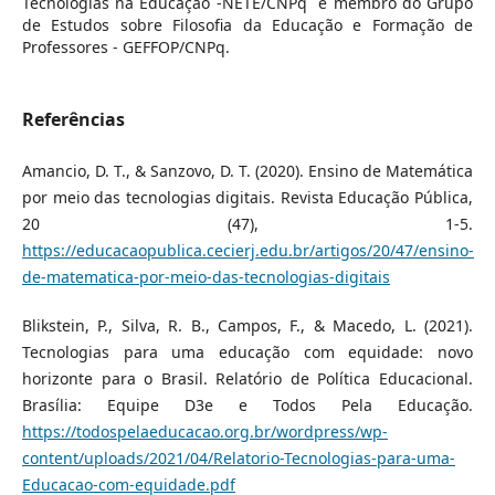
Tecnologias na Educação -NETE/CNPq e membro do Grupo
de Estudos sobre Filosofia da Educação e Formação de
Professores - GEFFOP/CNPq.
Referências
Amancio, D. T., & Sanzovo, D. T. (2020). Ensino de Matemática
por meio das tecnologias digitais. Revista Educação Pública,
20 (47), 1-5.
https://educacaopublica.cecierj.edu.br/artigos/20/47/ensino-
de-matematica-por-meio-das-tecnologias-digitais
Blikstein, P., Silva, R. B., Campos, F., & Macedo, L. (2021).
Tecnologias para uma educação com equidade: novo
horizonte para o Brasil. Relatório de Política Educacional.
Brasília: Equipe D3e e Todos Pela Educação.
https://todospelaeducacao.org.br/wordpress/wp-
content/uploads/2021/04/Relatorio-Tecnologias-para-uma-
Educacao-com-equidade.pdf