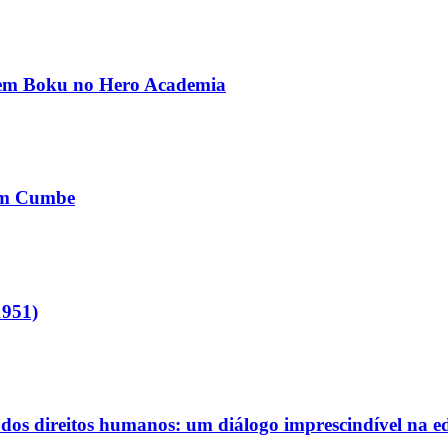
a em Boku no Hero Academia
 em Cumbe
1951)
 dos direitos humanos:
um diálogo imprescindível na e