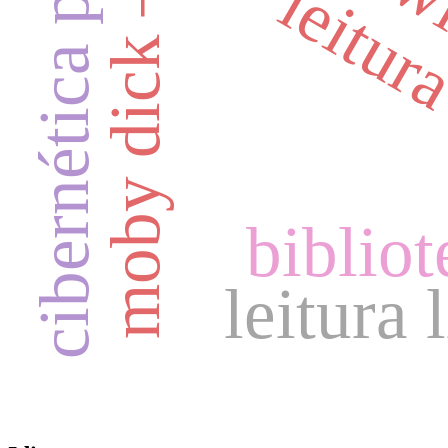
cibernética pedagógica
wi
leitur
bibliot
leitura 