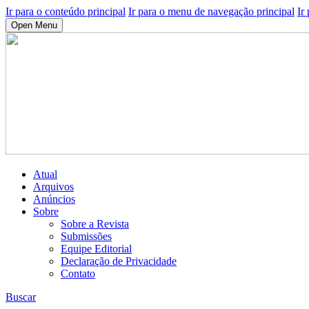
Ir para o conteúdo principal
Ir para o menu de navegação principal
Ir
Open Menu
Atual
Arquivos
Anúncios
Sobre
Sobre a Revista
Submissões
Equipe Editorial
Declaração de Privacidade
Contato
Buscar