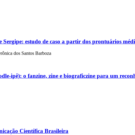
de Sergipe:
estudo de caso a partir dos prontuários méd
erônica dos Santos Barboza
dle-ipê):
o fanzine, zine e biograficzine para um recon
cação Científica Brasileira