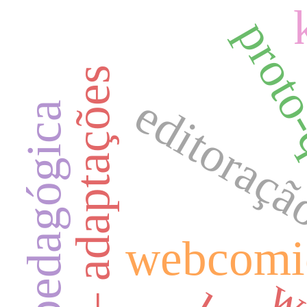
proto
moby dick – adaptações
editoraç
webcomi