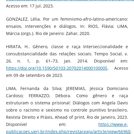
Acesso em: 17 jul. 2023.
GONZALEZ, Lélia. Por um feminismo-afro-latino-americano:
ensaios, intervenções e diálogos. In: RIOS, Flávia; LIMA,
Márcia (orgs.). Rio de Janeiro: Zahar, 2020.
HIRATA, H.. Gênero, classe e raça Interseccionalidade e
consubstancialidade das relações sociais. Tempo Social, v.
26, n. 1, p. 61–73, jan. 2014. Disponível em:
https://doi.org/10.1590/S0103-20702014000100005
. Acesso
em 09 de setembro de 2023.
LIMA, Fernanda da Silva; JEREMIAS, Jéssica Domiciano
Cardoso; FERRAZZO, Débora. Como gênero e raça
estruturam o sistema prisional: Diálogos com Angela Davis
sobre o racismo e sexismo no controle punitivo brasileiro.
Revista Direito e Práxis, Ahead of print, Rio de Janeiro, 2023.
Disponível em:
https://www.e-
publicacoes.uerj.br/index.php/revistaceaju/article/view/66960
.