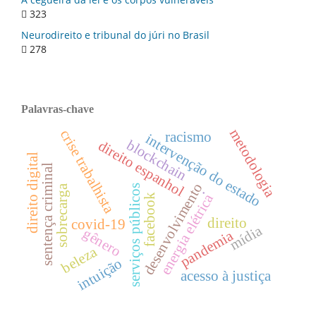
323
Neurodireito e tribunal do júri no Brasil
278
Palavras-chave
metodologia
crise trabalhista
racismo
intervenção do estado
blockchain
direito espanhol
direito digital
sentença criminal
desenvolvimento
.
sobrecarga
serviços públicos
energia elétrica
facebook
direito
covid-19
mídia
gênero
pandemia
beleza
intuição
acesso à justiça