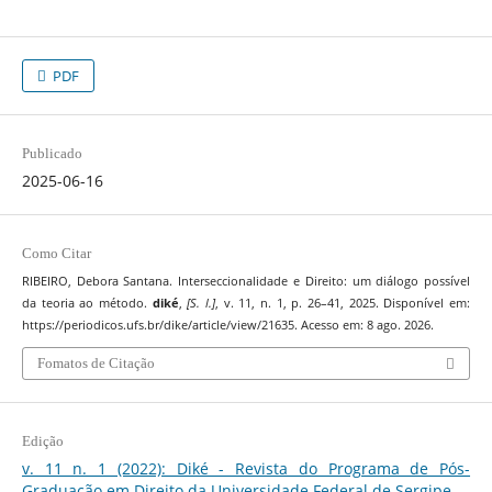
PDF
Publicado
2025-06-16
Como Citar
RIBEIRO, Debora Santana. Interseccionalidade e Direito: um diálogo possível
da teoria ao método.
diké
,
[S. l.]
, v. 11, n. 1, p. 26–41, 2025. Disponível em:
https://periodicos.ufs.br/dike/article/view/21635. Acesso em: 8 ago. 2026.
Fomatos de Citação
Edição
v. 11 n. 1 (2022): Diké - Revista do Programa de Pós-
Graduação em Direito da Universidade Federal de Sergipe