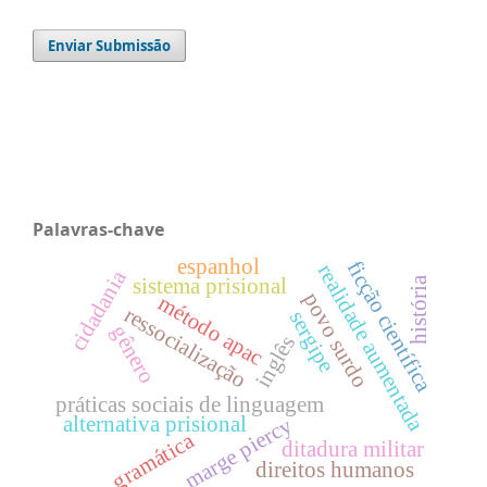
Enviar Submissão
Palavras-chave
espanhol
ficção científica
realidade aumentada
cidadania
sistema prisional
história
povo surdo
método apac
ressocialização
sergipe
gênero
inglês
práticas sociais de linguagem
alternativa prisional
marge piercy
gramática
ditadura militar
direitos humanos