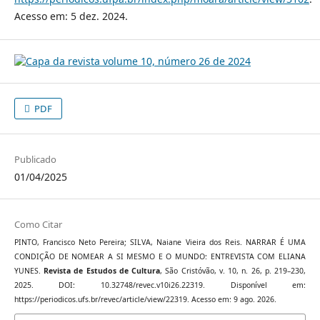
Acesso em: 5 dez. 2024.
PDF
Publicado
01/04/2025
Como Citar
PINTO, Francisco Neto Pereira; SILVA, Naiane Vieira dos Reis. NARRAR É UMA
CONDIÇÃO DE NOMEAR A SI MESMO E O MUNDO: ENTREVISTA COM ELIANA
YUNES.
Revista de Estudos de Cultura
, São Cristóvão, v. 10, n. 26, p. 219–230,
2025. DOI: 10.32748/revec.v10i26.22319. Disponível em:
https://periodicos.ufs.br/revec/article/view/22319. Acesso em: 9 ago. 2026.