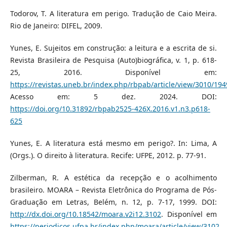
Todorov, T. A literatura em perigo. Tradução de Caio Meira.
Rio de Janeiro: DIFEL, 2009.
Yunes, E. Sujeitos em construção: a leitura e a escrita de si.
Revista Brasileira de Pesquisa (Auto)biográfica, v. 1, p. 618-
25, 2016. Disponível em:
https://revistas.uneb.br/index.php/rbpab/article/view/3010/194
Acesso em: 5 dez. 2024. DOI:
https://doi.org/10.31892/rbpab2525-426X.2016.v1.n3.p618-
625
Yunes, E. A literatura está mesmo em perigo?. In: Lima, A
(Orgs.). O direito à literatura. Recife: UFPE, 2012. p. 77-91.
Zilberman, R. A estética da recepção e o acolhimento
brasileiro. MOARA – Revista Eletrônica do Programa de Pós-
Graduação em Letras, Belém, n. 12, p. 7-17, 1999. DOI:
http://dx.doi.org/10.18542/moara.v2i12.3102
. Disponível em
https://periodicos.ufpa.br/index.php/moara/article/view/3102
.