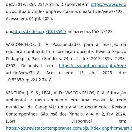
dez. 2019. ISSN 2317-5125. Disponível em:
https://www.perio
dicos.ufpa.br/index.php/revistaamazonia/article/view/7123.
Acesso em: 01 jul. 2025.
doi:
http://dx.doi.org/10.18542/
amazrecm.v15i34.7123.
VASCONCELOS, C. A. Possibilidades para a inserção da
educação ambiental na formação docente. Revista Espaço
Pedagógico, Passo Fundo, v. 24, n. 2, dez. 2017. ISSN: 2238-
0302. Disponível em:
https://seer.upf.br/index.php/rep/
article/view/7418. Acesso em: 15 abr. 2025. doi:
10.5335/rep.v24i2.7418.
VENTURA, J. S. S.; LEAL, A. D.; VASCONCELOS, C. A. Educação
ambiental e meio ambiente em uma escola da rede
municipal de Canapi/AL: uma análise documental. Revista
Contemporânea, São José dos Pinhais, v. 4, n. 2, fev. 2024.
ISSN: . Disponível em:
https://ojs.revistacontemporanea.com/ojs/index.php/home/arti