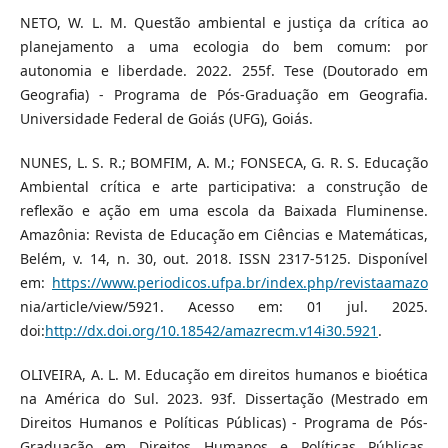
NETO, W. L. M. Questão ambiental e justiça da crítica ao
planejamento a uma ecologia do bem comum: por
autonomia e liberdade. 2022. 255f. Tese (Doutorado em
Geografia) - Programa de Pós-Graduação em Geografia.
Universidade Federal de Goiás (UFG), Goiás.
NUNES, L. S. R.; BOMFIM, A. M.; FONSECA, G. R. S. Educação
Ambiental crítica e arte participativa: a construção de
reflexão e ação em uma escola da Baixada Fluminense.
Amazônia: Revista de Educação em Ciências e Matemáticas,
Belém, v. 14, n. 30, out. 2018. ISSN 2317-5125. Disponível
em:
https://www.periodicos.ufpa.br/index.php/revistaamazo
nia/article/view/5921. Acesso em: 01 jul. 2025.
doi:
http://dx.doi.org/10.18542/amazrecm.v14i30.5921
.
OLIVEIRA, A. L. M. Educação em direitos humanos e bioética
na América do Sul. 2023. 93f. Dissertação (Mestrado em
Direitos Humanos e Políticas Públicas) - Programa de Pós-
Graduação em Direitos Humanos e Políticas Públicas.