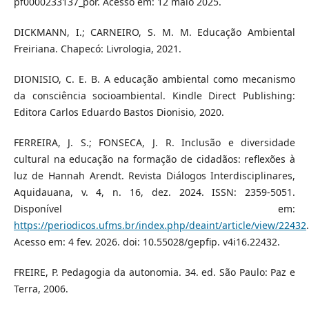
pf0000233137_por. Acesso em: 12 maio 2025.
DICKMANN, I.; CARNEIRO, S. M. M. Educação Ambiental
Freiriana. Chapecó: Livrologia, 2021.
DIONISIO, C. E. B. A educação ambiental como mecanismo
da consciência socioambiental. Kindle Direct Publishing:
Editora Carlos Eduardo Bastos Dionisio, 2020.
FERREIRA, J. S.; FONSECA, J. R. Inclusão e diversidade
cultural na educação na formação de cidadãos: reflexões à
luz de Hannah Arendt. Revista Diálogos Interdisciplinares,
Aquidauana, v. 4, n. 16, dez. 2024. ISSN: 2359-5051.
Disponível em:
https://periodicos.ufms.br/index.php/deaint/article/view/22432
.
Acesso em: 4 fev. 2026. doi: 10.55028/gepfip. v4i16.22432.
FREIRE, P. Pedagogia da autonomia. 34. ed. São Paulo: Paz e
Terra, 2006.