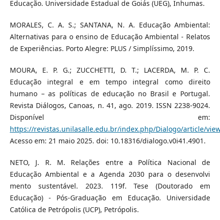
Educação. Universidade Estadual de Goiás (UEG), Inhumas.
MORALES, C. A. S.; SANTANA, N. A. Educação Ambiental:
Alternativas para o ensino de Educação Ambiental - Relatos
de Experiências. Porto Alegre: PLUS / Simplíssimo, 2019.
MOURA, E. P. G.; ZUCCHETTI, D. T.; LACERDA, M. P. C.
Educação integral e em tempo integral como direito
humano – as políticas de educação no Brasil e Portugal.
Revista Diálogos, Canoas, n. 41, ago. 2019. ISSN 2238-9024.
Disponível em:
https://revistas.unilasalle.edu.br/index.php/Dialogo/article/vie
Acesso em: 21 maio 2025. doi: 10.18316/dialogo.v0i41.4901.
NETO, J. R. M. Relações entre a Política Nacional de
Educação Ambiental e a Agenda 2030 para o desenvolvi
mento sustentável. 2023. 119f. Tese (Doutorado em
Educação) - Pós-Graduação em Educação. Universidade
Católica de Petrópolis (UCP), Petrópolis.