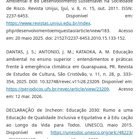
Ambiental e do Desenvolvimento Sustentável na Sociedade
de Risco. Revista Unijui, Ijuí, v. 8, n. 15, out. 2011. ISSN:
2237-6453. Disponível em:
https://www.revistas.unijui.edu.br/index
.
php/desenvolvimentoemquestao/article/view/183. Acesso
em: 20 maio 2025. doi: 21527/2237-6453.2010.15.133-152.
DANTAS, J. S.; ANTONIO, J. M.; KATAOKA, A. M. Educação
ambiental no ensino superior : entendimentos e práticas
frente à emergência climática em Guarapuava, PR. Revista
de Estudos de Cultura, São Cristóvão, v. 11, n. 28, p. 333–
354, 2025. DOI: 10.32748/revec.v11i28.23209. Disponível em:
https://periodicos.ufs.br/revec/article/view/23209
. Acesso
em: 12 mar. 2026.
DECLARAÇÃO de Incheon: Educação 2030: Rumo a uma
Educação de Qualidade Inclusiva e Equitativa e à Edu cação
ao Longo da Vida para Todos. UNESCO, maio 2015.
Disponível em:
https://unesdoc.unesco.org/ark:/48223/