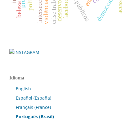
serviços públicos
crise trabalhista
democracia
facebook
beleza
Idioma
English
Español (España)
Français (France)
Português (Brasil)