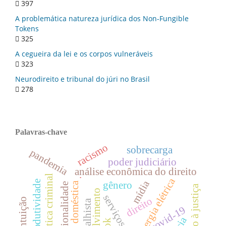
397
A problemática natureza jurídica dos Non-Fungible
Tokens
325
A cegueira da lei e os corpos vulneráveis
323
Neurodireito e tribunal do júri no Brasil
278
Palavras-chave
racismo
sobrecarga
pandemia
poder judiciário
análise econômica do direito
.
política criminal
energia elétrica
mídia
produtividade
gênero
violência doméstica
interseccionalidade
acesso à justiça
desenvolvimento
direito
intuição
covid-19