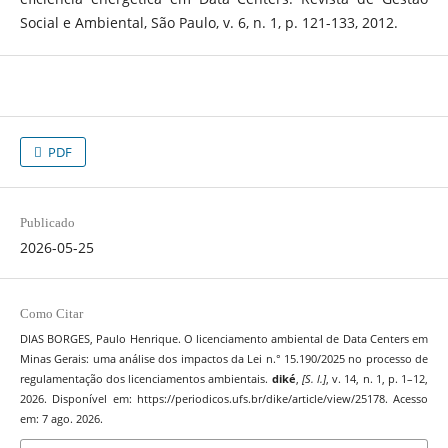
Social e Ambiental, São Paulo, v. 6, n. 1, p. 121-133, 2012.
PDF
Publicado
2026-05-25
Como Citar
DIAS BORGES, Paulo Henrique. O licenciamento ambiental de Data Centers em
Minas Gerais: uma análise dos impactos da Lei n.° 15.190/2025 no processo de
regulamentação dos licenciamentos ambientais.
diké
,
[S. l.]
, v. 14, n. 1, p. 1–12,
2026. Disponível em: https://periodicos.ufs.br/dike/article/view/25178. Acesso
em: 7 ago. 2026.