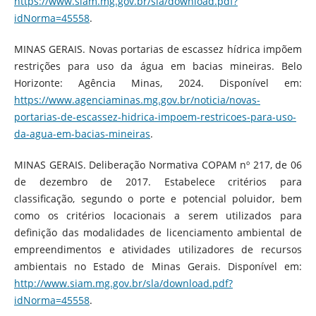
https://www.siam.mg.gov.br/sla/download.pdf?
idNorma=45558
.
MINAS GERAIS. Novas portarias de escassez hídrica impõem
restrições para uso da água em bacias mineiras. Belo
Horizonte: Agência Minas, 2024. Disponível em:
https://www.agenciaminas.mg.gov.br/noticia/novas-
portarias-de-escassez-hidrica-impoem-restricoes-para-uso-
da-agua-em-bacias-mineiras
.
MINAS GERAIS. Deliberação Normativa COPAM nº 217, de 06
de dezembro de 2017. Estabelece critérios para
classificação, segundo o porte e potencial poluidor, bem
como os critérios locacionais a serem utilizados para
definição das modalidades de licenciamento ambiental de
empreendimentos e atividades utilizadores de recursos
ambientais no Estado de Minas Gerais. Disponível em:
http://www.siam.mg.gov.br/sla/download.pdf?
idNorma=45558
.