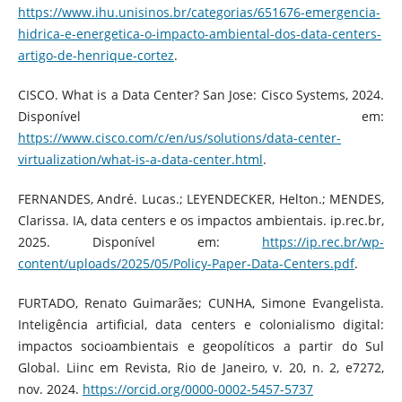
https://www.ihu.unisinos.br/categorias/651676-emergencia-
hidrica-e-energetica-o-impacto-ambiental-dos-data-centers-
artigo-de-henrique-cortez
.
CISCO. What is a Data Center? San Jose: Cisco Systems, 2024.
Disponível em:
https://www.cisco.com/c/en/us/solutions/data-center-
virtualization/what-is-a-data-center.html
.
FERNANDES, André. Lucas.; LEYENDECKER, Helton.; MENDES,
Clarissa. IA, data centers e os impactos ambientais. ip.rec.br,
2025. Disponível em:
https://ip.rec.br/wp-
content/uploads/2025/05/Policy-Paper-Data-Centers.pdf
.
FURTADO, Renato Guimarães; CUNHA, Simone Evangelista.
Inteligência artificial, data centers e colonialismo digital:
impactos socioambientais e geopolíticos a partir do Sul
Global. Liinc em Revista, Rio de Janeiro, v. 20, n. 2, e7272,
nov. 2024.
https://orcid.org/0000-0002-5457-5737