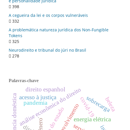
e personalidade jurídica
398
A cegueira da lei e os corpos vulneráveis
332
A problemática natureza jurídica dos Non-Fungible
Tokens
325
Neurodireito e tribunal do júri no Brasil
278
Palavras-chave
direito espanhol
análise econômica do direito
violência doméstica
acesso à justiça
sobrecarga
covid-19
beleza
pandemia
desenvolvimento
.
energia elétrica
gênero