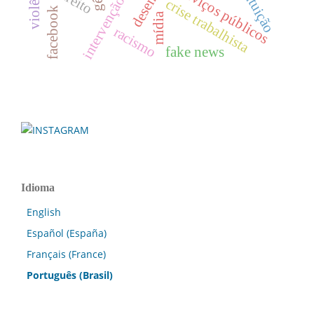
intervenção do estado
serviços públicos
direito
intuição
crise trabalhista
facebook
mídia
racismo
fake news
Idioma
English
Español (España)
Français (France)
Português (Brasil)