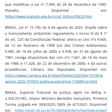
que modificou a Lei nº 7.990, de 28 de dezembro de 1989.
Planalto. Disponível em:
https://www.planalto.gov.br/ccivil_03/leis/l9433.htm
.
BRASIL. Lei nº 15.190, de 8 de agosto de 2025. Dispõe sobre
o licenciamento ambiental; regulamenta o inciso IV do § 1º
do art. 225 da Constituição Federal; altera as Leis nºs 9.605,
de 12 de fevereiro de 1998 (Lei dos Crimes Ambientais),
9.985, de 18 de julho de 2000, e 6.938, de 31 de agosto de
1981; revoga dispositivos das Leis nºs 7.661, de 16 de maio
de 1988, e 11.428, de 22 de dezembro de 2006; e dá outras
providências. Câmara dos Deputados. Disponível em:
https://www2.camara.leg.br/legin/fed/lei/2025/lei-15190-8-
agosto-2025-797833-publicacaooriginal-176089-pl.html
BRASIL. Superior Tribunal de Justiça. AgInt no AREsp n.
2.350.251/RS, relator Ministro Benedito Gonçalves, Primeira
Turma, julgado em 30/6/2025, DJEN de 4/7/2025. Disponível
em:
https://scon.stj.jus.br/SCON/GetInteiroTeorDoAcordao?