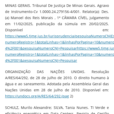
MINAS GERAIS. Tribunal De Justiça De Minas Gerais. Agravo
de Instrumento-Cv 1.0000.24.279156-4/001. Relator(a): Des.
(a) Manoel dos Reis Morais , 1ª CÂMARA CÍVEL, julgamento
em 11/02/2025, publicação da súmula em 20/02/2025.
Disponível em:
https://www5.tjmg.jus.br/jurisprudencia/pesquisaNumeroCNJE
numeroRegistro=1&totalLinhas=1&linhasPorPagina=10&numero
4%2F001&pesquisaNumeroCNJ=Pesquisarhttps://www5.tjmg.jus
numeroRegistro=1&totalLinhas=1&linhasPorPagina=10&numero
4%2F001&pesquisaNumeroCNJ=Pesquisar
ORGANIZAÇÃO DAS NAÇÕES UNIDAS. Resolução
A/RES/64/292, de 28 de julho de 2010. O direito humano à
água e ao saneamento. Adotada pela Assembleia Geral das
Nações Unidas em 28 de julho de 2010. Disponível em:
https://undocs.org/A/RES/64/292.(pag
2)
SCHULZ, Murilo Alexandre; SILVA, Tania Nunes. TI Verde e
eficiência energética em Data Centers. Revista de Gestão