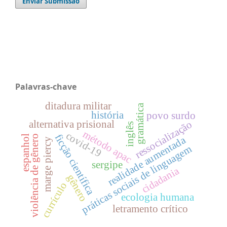
Enviar Submissão
Palavras-chave
ditadura militar
gramática
história
povo surdo
alternativa prisional
ressocialização
inglês
método apac
covid-19
ficção científica
espanhol
violência de gênero
realidade aumentada
marge piercy
práticas sociais de linguagem
sergipe
cidadania
gênero
currículo
ecologia humana
letramento crítico