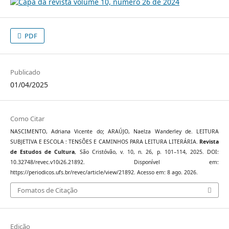
PDF
Publicado
01/04/2025
Como Citar
NASCIMENTO, Adriana Vicente do; ARAÚJO, Naelza Wanderley de. LEITURA
SUBJETIVA E ESCOLA : TENSÕES E CAMINHOS PARA LEITURA LITERÁRIA.
Revista
de Estudos de Cultura
, São Cristóvão, v. 10, n. 26, p. 101–114, 2025. DOI:
10.32748/revec.v10i26.21892. Disponível em:
https://periodicos.ufs.br/revec/article/view/21892. Acesso em: 8 ago. 2026.
Fomatos de Citação
Edição